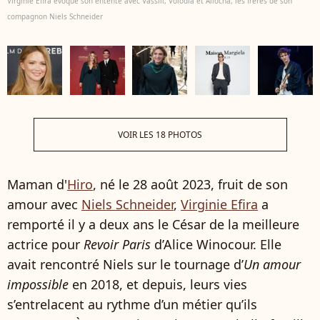
Virginie Efira évoque son entente avec Vassili, Volodia et Aliocha, les frères de son
compagnon Niels Schneider
VOIR LES 18 PHOTOS
Maman d'
Hiro
, né le 28 août 2023, fruit de son
amour avec
Niels Schneider
,
Virginie Efira
a
remporté il y a deux ans le César de la meilleure
actrice pour
Revoir Paris
d’Alice Winocour. Elle
avait rencontré Niels sur le tournage d’
Un amour
impossible
en 2018, et depuis, leurs vies
s’entrelacent au rythme d’un métier qu’ils