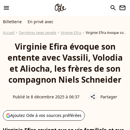
menu
search
newsletter
Billetterie
En privé avec
Accueil
Dernières news people
Virginie Efira
Virginie Efira évoque son entente avec Vassili, Volodia et Aliocha, les frères de son compagnon Niels Schneider
Virginie Efira évoque son
entente avec Vassili, Volodia
et Aliocha, les frères de son
compagnon Niels Schneider
Publié le 8 décembre 2025 à 06:37
Partager
share
Ajoutez Ode à vos sources préférées