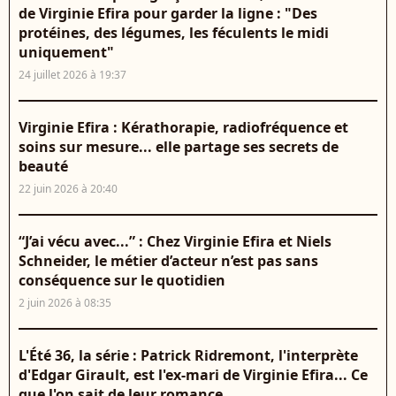
de Virginie Efira pour garder la ligne : "Des
protéines, des légumes, les féculents le midi
uniquement"
24 juillet 2026 à 19:37
Virginie Efira : Kérathorapie, radiofréquence et
soins sur mesure... elle partage ses secrets de
beauté
22 juin 2026 à 20:40
“J’ai vécu avec...” : Chez Virginie Efira et Niels
Schneider, le métier d’acteur n’est pas sans
conséquence sur le quotidien
2 juin 2026 à 08:35
L'Été 36, la série : Patrick Ridremont, l'interprète
d'Edgar Girault, est l'ex-mari de Virginie Efira... Ce
que l'on sait de leur romance