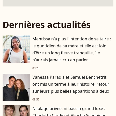
Dernières actualités
Mentissa n'a plus l'intention de se taire :
le quotidien de sa mère et elle est loin
d'être un long fleuve tranquille, "Je
n'aurais jamais cru en parler
publiquement"
09:20
Vanessa Paradis et Samuel Benchetrit
ont mis un terme à leur histoire, retour
sur leurs plus belles apparitions à deux
08:52
Ni plage privée, ni bassin grand luxe :
Charlotte Cardin et Aliocha Schneider