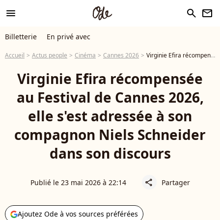
menu
search
newsletter
Billetterie
En privé avec
Accueil
Actus people
Cinéma
Cannes 2026
Virginie Efira récompensée au Festival de Cannes 2026, elle s'est adressée à son compagnon Niels Schneider dans son discours
Virginie Efira récompensée
au Festival de Cannes 2026,
elle s'est adressée à son
compagnon Niels Schneider
dans son discours
Publié le 23 mai 2026 à 22:14
Partager
share
Ajoutez Ode à vos sources préférées