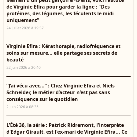
Maman d'un petit garçon à 49 ans, voici l'astuce
de Virginie Efira pour garder la ligne : "Des
protéines, des légumes, les féculents le midi
uniquement"
24 juillet 2026 à 19:37
Virginie Efira : Kérathorapie, radiofréquence et
soins sur mesure... elle partage ses secrets de
beauté
22 juin 2026 à 20:40
“J’ai vécu avec...” : Chez Virginie Efira et Niels
Schneider, le métier d’acteur n’est pas sans
conséquence sur le quotidien
2 juin 2026 à 08:35
L'Été 36, la série : Patrick Ridremont, l'interprète
d'Edgar Girault, est l'ex-mari de Virginie Efira... Ce