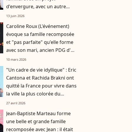
d'envergure, avec un autre
enfant du sérail
13 juin 2026
Caroline Roux (L'événement)
évoque sa famille recomposée
et "pas parfaite" qu'elle forme
avec son mari, ancien PDG d'un
groupe international
10 mars 2026
"Un cadre de vie idyllique" : Eric
Cantona et Rachida Brakni ont
quitté la France pour vivre dans
la ville la plus colorée du
monde
27 avril 2026
Jean-Baptiste Marteau forme
une belle et grande famille
recomposée avec Jean : il était