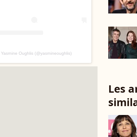
r Yasmine Oughlis (@yasmineoughlis)
Les a
simil