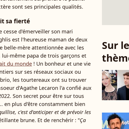
ctère sont ses principales qualités.
t sa fierté
e cesse d'émerveiller son mari
ughlis est l'heureuse maman de deux
Sur 
ne belle-mère attentionnée avec les
thèm
 lui-même papa de trois garçons et
fait du monde
! Un bonheur et une vie
ontiers sur ses réseaux sociaux ou
brio, les tourtereaux ont su trouver
soeur d'Agathe Lecaron l'a confié aux
022. Son secret pour être sur tous
... en plus d'être constamment bien
illise, c'est d'anticiper et de prévoir les
étillante brune. Et de renchérir : "
Ça