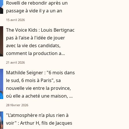
Rovelli de rebondir après un
passage à vide il y a un an
15 avril 2026
The Voice Kids : Louis Bertignac
pas à l'aise à l'idée de jouer
avec la vie des candidats,
comment la production a
réussi à le faire rempiler
21 avril 2026
malgré tout ?
Mathilde Seigner : "6 mois dans
le sud, 6 mois à Paris", sa
nouvelle vie entre la province,
où elle a acheté une maison, et
la capitale
28 février 2026
"L’atmosphère n’a plus rien à
voir" : Arthur H, fils de Jacques