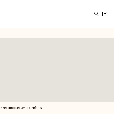
search
newsletter
lle recomposée avec 6 enfants