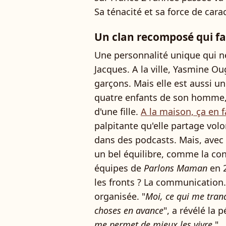
Sa ténacité et sa force de cara
Un clan recomposé qui fai
Une personnalité unique qui n
Jacques. A la ville, Yasmine O
garçons. Mais elle est aussi u
quatre enfants de son homme,
d'une fille.
A la maison, ça en 
palpitante qu'elle partage vol
dans des podcasts. Mais, avec 
un bel équilibre, comme la con
équipes de
Parlons Maman
en 2
les fronts ? La communication
organisée. "
Moi, ce qui me tranqu
choses en avance
", a révélé la p
me permet de mieux les vivre
."