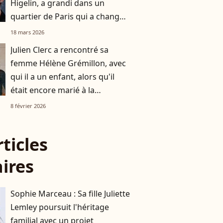
Higelin, a grandi dans un
quartier de Paris qui a changé
du tout au tout
18 mars 2026
Julien Clerc a rencontré sa
femme Hélène Grémillon, avec
qui il a un enfant, alors qu'il
était encore marié à la
descendante d'une figure
8 février 2026
française
rticles
aires
Sophie Marceau : Sa fille Juliette
Lemley poursuit l'héritage
familial avec un projet