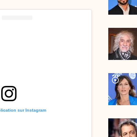
player2
blication sur Instagram