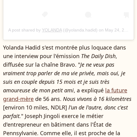
A post shared by
YOLANDA
(@yolanda.hadid) on
May 24, 2020 at 8:10am PDT
Yolanda Hadid s'est montrée plus loquace dans
une interview pour l'émission
The Daily Dish
,
diffusée sur la chaîne Bravo. "
Je ne veux pas
vraiment trop parler de ma vie privée, mais oui, je
suis en couple depuis 15 mois et je suis très
amoureuse de mon petit ami
, a expliqué
la future
grand-mère
de 56 ans.
Nous vivons à 16 kilomètres
[environ 10 miles, NDLR]
l'un de l'autre, donc c'est
parfait.
" Joseph Jingoli exerce le métier
d'entrepreneur en bâtiment dans l'État de
Pennsylvanie. Comme elle, il est proche de la