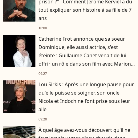
prison ?" : Comment Jérôme Kerviel a dû
tout expliquer son histoire à sa fille de 7
ans
10:00
Catherine Frot annonce que sa soeur
Dominique, elle aussi actrice, s'est
éteinte : Guillaume Canet venait de lui
offrir un rôle dans son film avec Marion
Cotillard
09:27
Lou Sirkis : Après une longue pause pour
qu'elle puisse se soigner, son oncle
Nicola et Indochine l’ont prise sous leur
aile
09:20
À quel âge avez-vous découvert qu'il ne