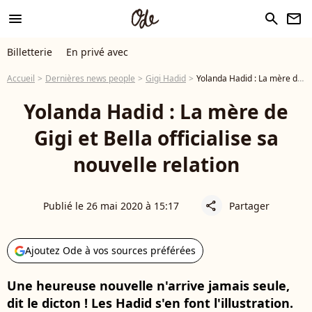
menu
search
newsletter
Billetterie
En privé avec
Accueil
Dernières news people
Gigi Hadid
Yolanda Hadid : La mère de Gigi et Bella officialise sa nouvelle relation
Yolanda Hadid : La mère de
Gigi et Bella officialise sa
nouvelle relation
Publié le 26 mai 2020 à 15:17
Partager
share
Ajoutez Ode à vos sources préférées
Une heureuse nouvelle n'arrive jamais seule,
dit le dicton ! Les Hadid s'en font l'illustration.