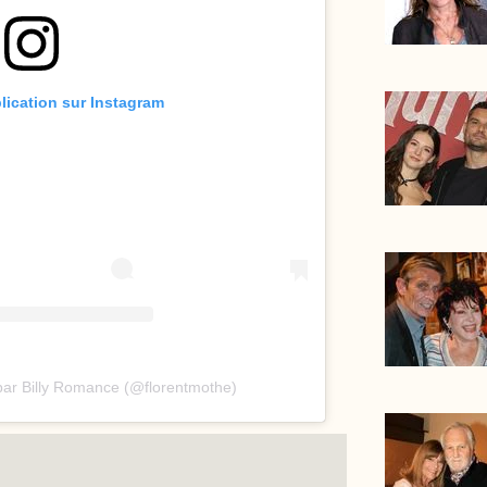
blication sur Instagram
par Billy Romance (@florentmothe)