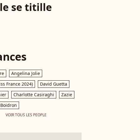
 se titille
ances
re
Angelina Jolie
iss France 2024)
David Guetta
ier
Charlotte Casiraghi
Zazie
Boidron
VOIR TOUS LES PEOPLE