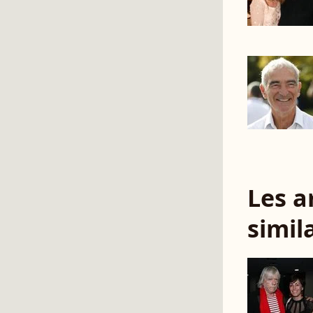
Les a
simil