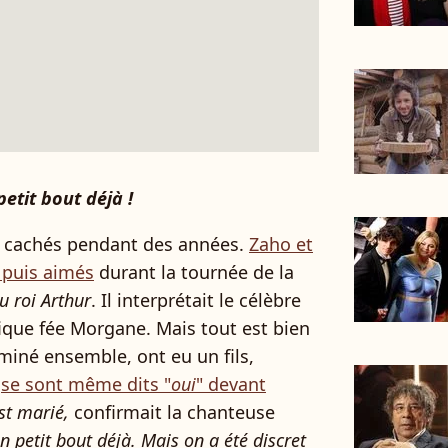
petit bout déjà !
nt cachés pendant des années.
Zaho et
 puis aimés
durant la tournée de la
u roi Arthur
. Il interprétait le célèbre
fique fée Morgane. Mais tout est bien
erminé ensemble, ont eu un fils,
t
se sont même dits "
oui
" devant
est marié,
confirmait la chanteuse
un petit bout déjà. Mais on a été discret