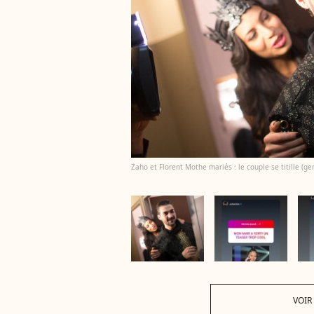
Zaho et Florent Mothe mariés : le couple se titille (ge
VOIR