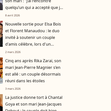
son mari : "J’ai rencontré
quelqu’un qui a accepté que je
puisse continuer à aimer
8 avril 2026
Patrice"
Nouvelle sortie pour Elsa Bois
et Florent Manaudou : le duo
invité à soutenir un couple
d'amis célèbre, lors d'un
événement en dehors de Paris
2 mars 2026
Cinq ans après Rika Zaraï, son
mari Jean-Pierre Magnier s’en
est allé : un couple désormais
réuni dans les étoiles
3 mars 2026
La justice donne tort à Chantal
Goya et son mari Jean-Jacques
Debout : le couple doit bien