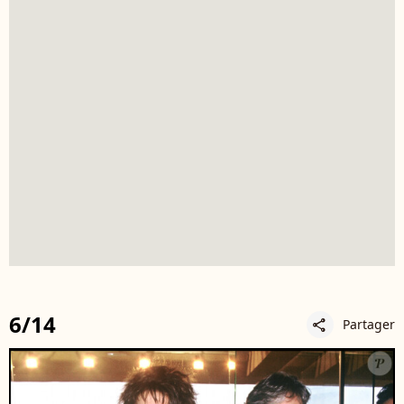
6/14
Partager
share