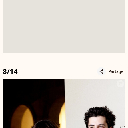
8/14
Partager
share