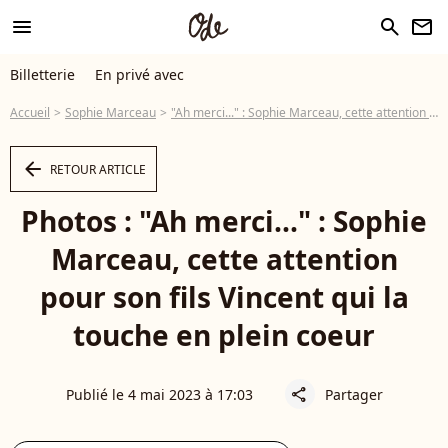
menu
search
newsletter
Billetterie
En privé avec
Accueil
Sophie Marceau
"Ah merci..." : Sophie Marceau, cette attention pour son fils Vincent qui la touche en plein coeur
arrow_left
RETOUR ARTICLE
Photos : "Ah merci..." : Sophie
Marceau, cette attention
pour son fils Vincent qui la
touche en plein coeur
Publié le 4 mai 2023 à 17:03
Partager
share