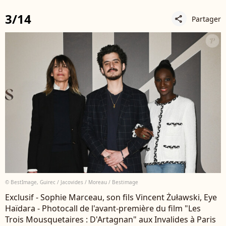
3/14
Partager
share
© BestImage, Guirec / Jacovides / Moreau / Bestimage
Exclusif - Sophie Marceau, son fils Vincent Żuławski, Eye
Haïdara - Photocall de l'avant-première du film "Les
Trois Mousquetaires : D'Artagnan" aux Invalides à Paris