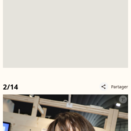
2/14
Partager
share