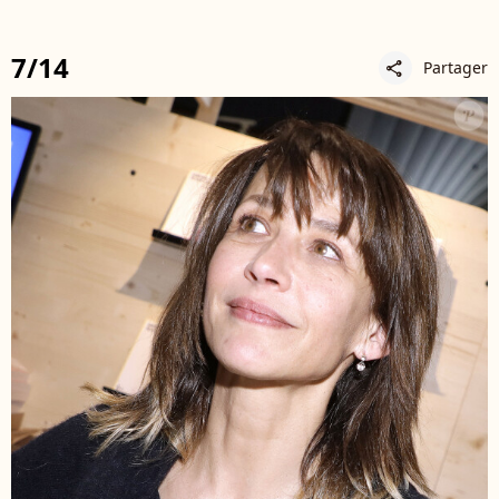
7/14
Partager
share