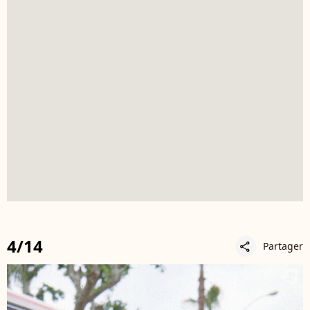
4/14
Partager
share