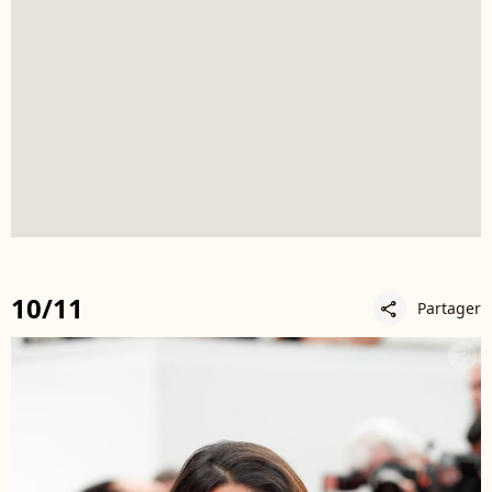
10/11
Partager
share