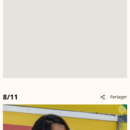
8/11
Partager
share