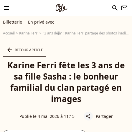
menu
search
newsletter
Billetterie
En privé avec
Accueil
Karine Ferri
"3 ans déjà" : Karine Ferri partage des photos inédites de sa fille pour son anniversaire
arrow_left
RETOUR ARTICLE
Karine Ferri fête les 3 ans de
sa fille Sasha : le bonheur
familial du clan partagé en
images
Publié le 4 mai 2026 à 11:15
Partager
share