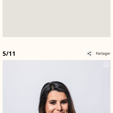
5/11
Partager
share