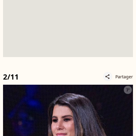
2/11
Partager
share