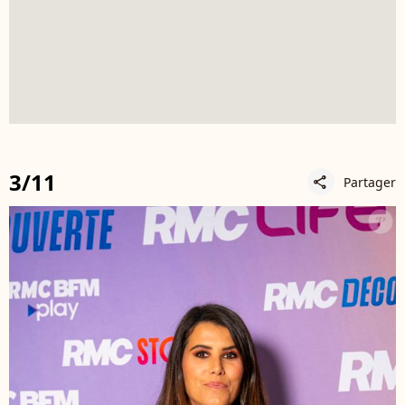
3/11
Partager
share