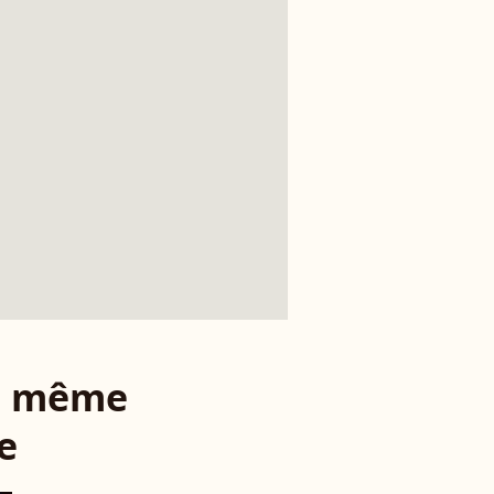
le même
e