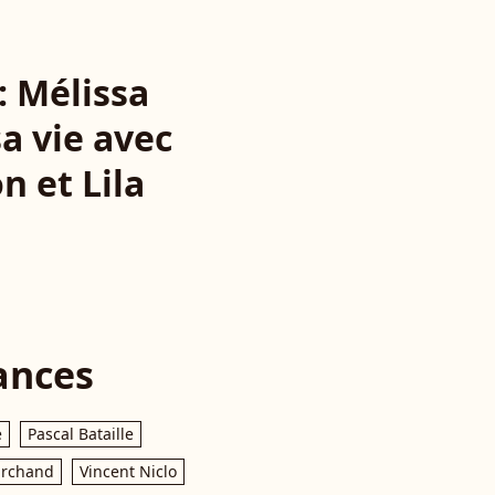
 : Mélissa
a vie avec
n et Lila
ances
e
Pascal Bataille
archand
Vincent Niclo