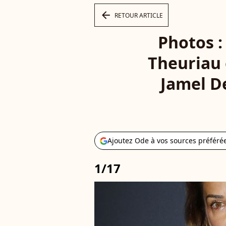
arrow_left
RETOUR ARTICLE
Photos : 
Theuriau 
Jamel De
Ajoutez Ode à vos sources préféré
1/17