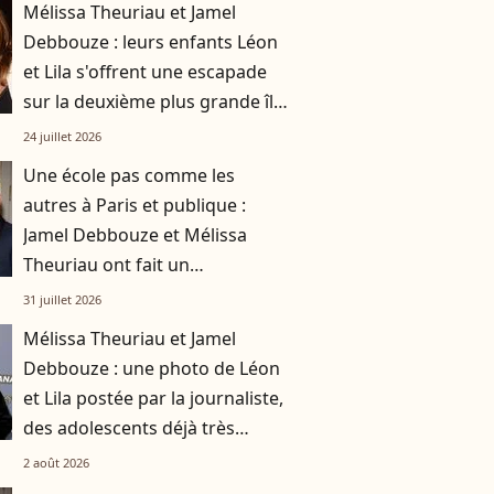
Mélissa Theuriau et Jamel
Debbouze : leurs enfants Léon
et Lila s'offrent une escapade
sur la deuxième plus grande île
de Méditerranée
24 juillet 2026
Une école pas comme les
autres à Paris et publique :
Jamel Debbouze et Mélissa
Theuriau ont fait un
compromis pour leurs enfants
31 juillet 2026
Léon et Lila
Mélissa Theuriau et Jamel
Debbouze : une photo de Léon
et Lila postée par la journaliste,
des adolescents déjà très
grands
2 août 2026