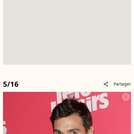
5/16
Partager
share