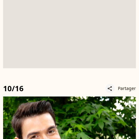
10/16
Partager
share