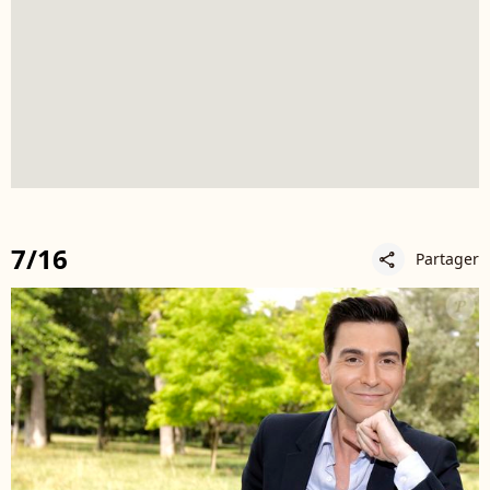
7/16
Partager
share