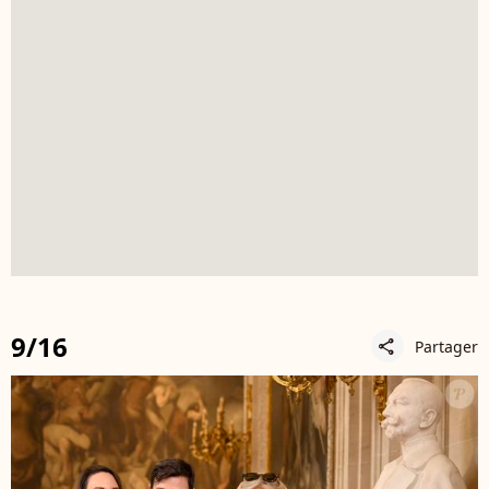
9/16
Partager
share