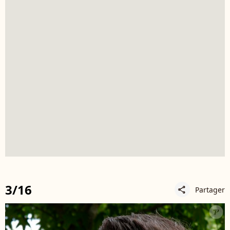
3/16
Partager
share