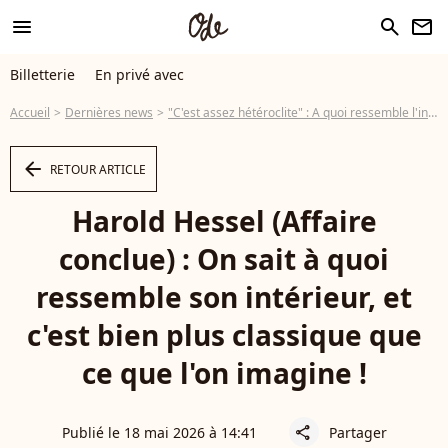
menu
search
newsletter
Billetterie
En privé avec
Accueil
Dernières news
"C'est assez hétéroclite" : A quoi ressemble l'intérieur de Harold Hessel (Affaire conclue) ?
arrow_left
RETOUR ARTICLE
Harold Hessel (Affaire
conclue) : On sait à quoi
ressemble son intérieur, et
c'est bien plus classique que
ce que l'on imagine !
Publié le 18 mai 2026 à 14:41
Partager
share