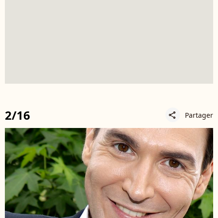
2/16
Partager
share