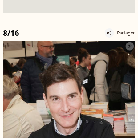
8/16
Partager
share