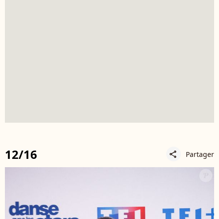
12/16
Partager
share