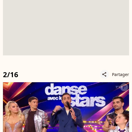
2/16
Partager
share