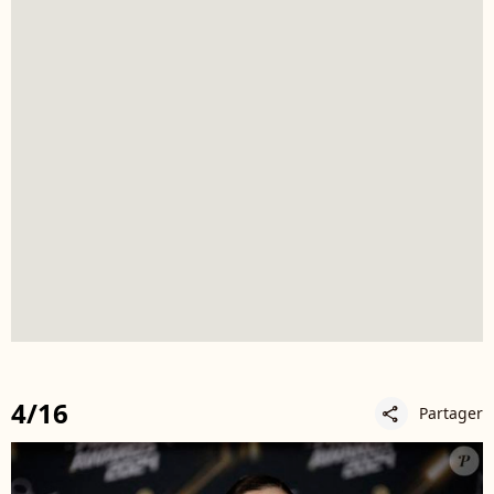
4/16
Partager
share