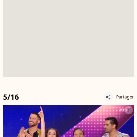
5/16
Partager
share