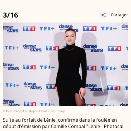
3/16
Partager
share
© BestImage, Christophe Clovis / Bestimage
Suite au forfait de Lénie, confirmé dans la foulée en
début d'émission par Camille Combal "Lenie - Photocall