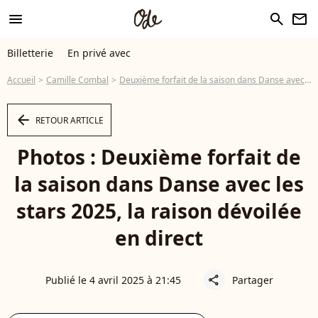
menu
search
newsletter
Billetterie
En privé avec
Accueil
Camille Combal
Deuxième forfait de la saison dans Danse avec les stars 2025, la raison dévoilée en direct
arrow_left
RETOUR ARTICLE
Photos : Deuxième forfait de
la saison dans Danse avec les
stars 2025, la raison dévoilée
en direct
Publié le 4 avril 2025 à 21:45
Partager
share