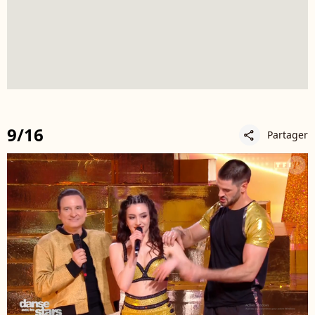
9/16
Partager
share