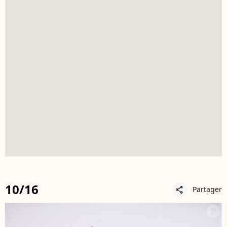
10/16
Partager
share