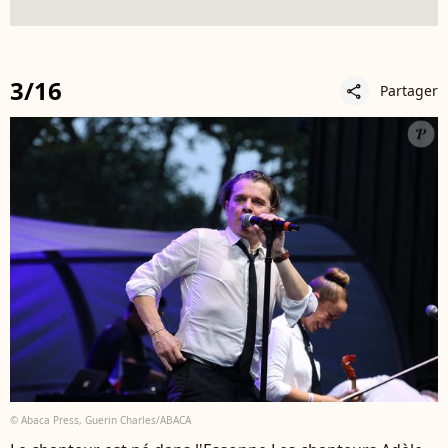
3/16
Partager
share
© Abaca Press, Guerin Charles/ABACA