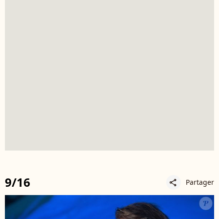
9/16
Partager
share