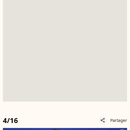
4/16
Partager
share