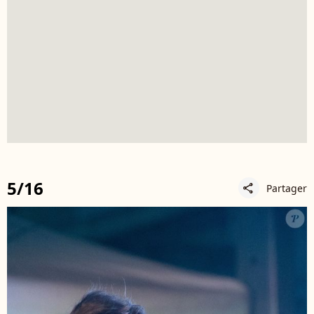
5/16
Partager
share