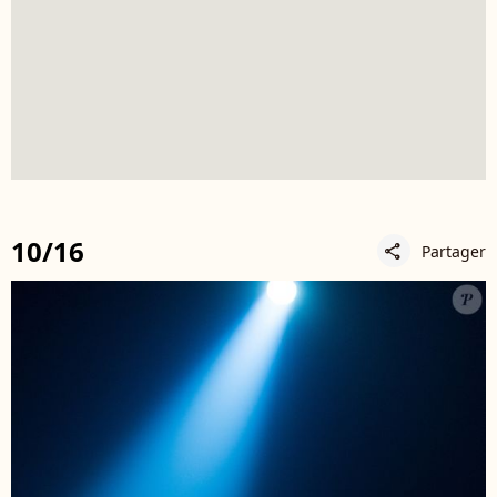
10/16
Partager
share