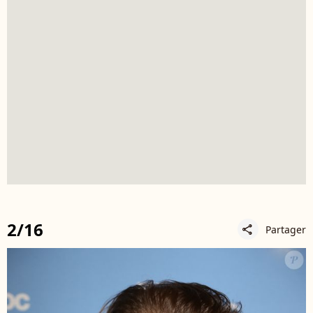
2/16
Partager
share