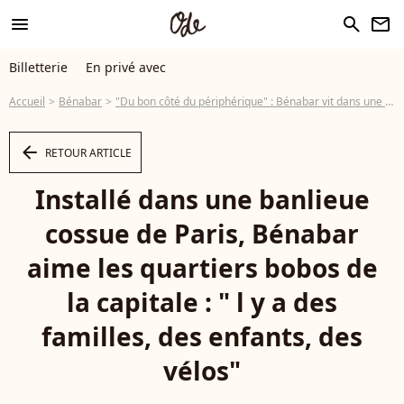
menu
search
newsletter
Billetterie
En privé avec
Accueil
Bénabar
"Du bon côté du périphérique" : Bénabar vit dans une ville cossue à quelques kilomètres de Paris
arrow_left
RETOUR ARTICLE
Installé dans une banlieue
cossue de Paris, Bénabar
aime les quartiers bobos de
la capitale : " l y a des
familles, des enfants, des
vélos"