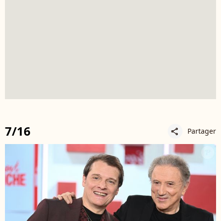
7/16
Partager
share