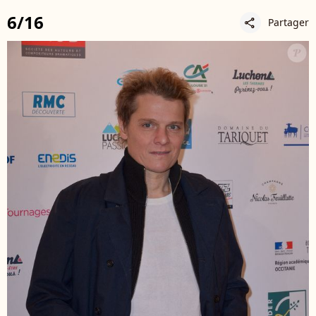
6/16
Partager
share