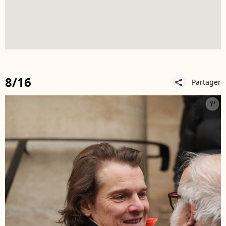
8/16
Partager
share