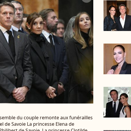
ensemble du couple remonte aux funérailles
l de Savoie La princesse Elena de
ilibert de Savoie, La princesse Clotilde