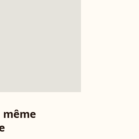
le même
e