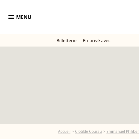
menu
MENU
Billetterie
En privé avec
Accueil
Clotilde Courau
Emmanuel Philibert