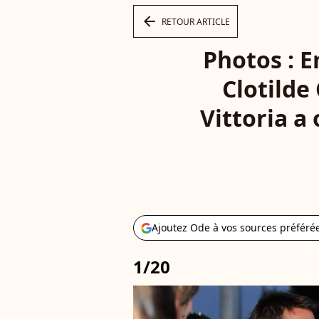
arrow_left
RETOUR ARTICLE
Photos : 
Clotilde
Vittoria a
Ajoutez Ode à vos sources préféré
1/20