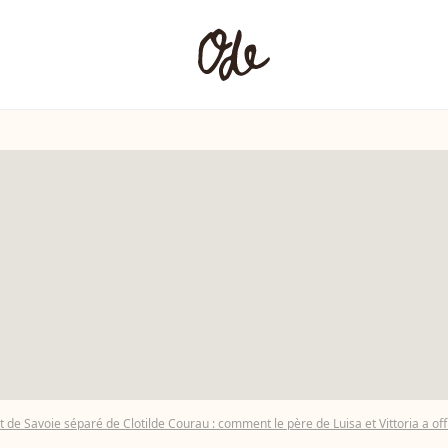
 de Savoie séparé de Clotilde Courau : comment le père de Luisa et Vittoria a of