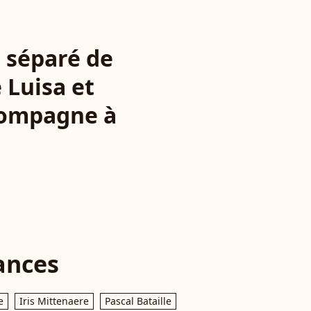
 séparé de
 Luisa et
 compagne à
ances
e
Iris Mittenaere
Pascal Bataille