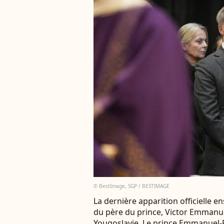
© BestImage, SGP / BESTIMAGE
La dernière apparition officielle 
du père du prince, Victor Emmanue
Yougoslavie, Le prince Emmanuel-Ph