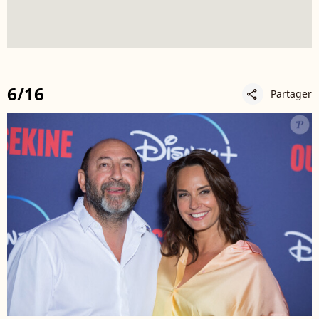
6/16
Partager
share