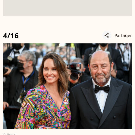
4/16
Partager
share
© Abaca