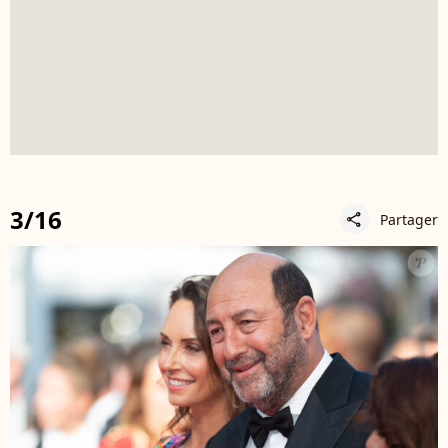
3/16
Partager
share