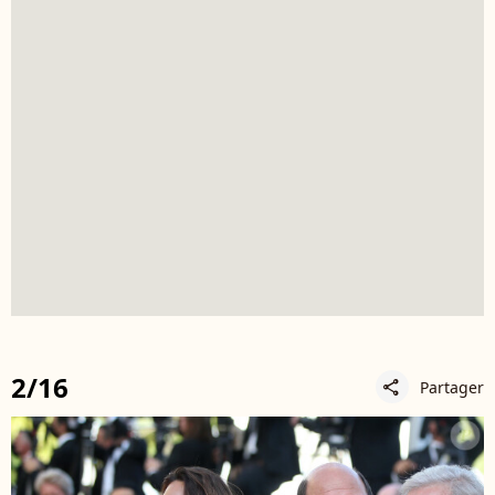
2/16
Partager
share