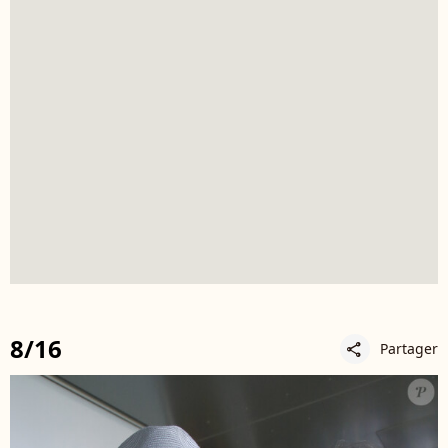
8/16
Partager
share