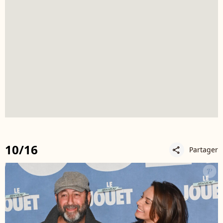
10/16
Partager
share