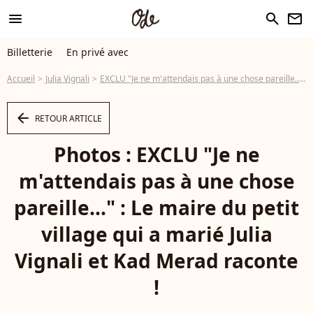
menu
search
newsletter
Billetterie
En privé avec
Accueil
Julia Vignali
EXCLU "Je ne m'attendais pas à une chose pareille..." : Le maire du petit village qui a marié Julia Vignali et Kad Merad raconte !
arrow_left
RETOUR ARTICLE
Photos : EXCLU "Je ne
m'attendais pas à une chose
pareille..." : Le maire du petit
village qui a marié Julia
Vignali et Kad Merad raconte
!