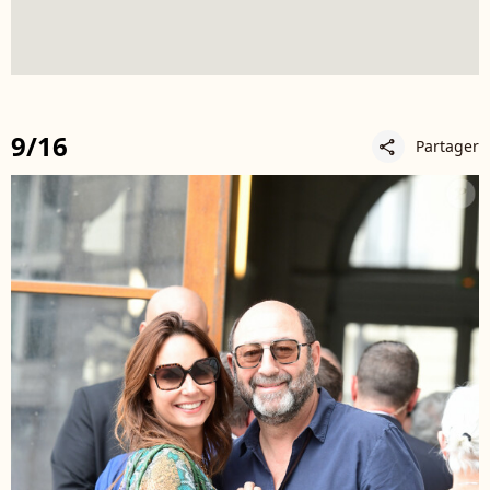
9/16
Partager
share