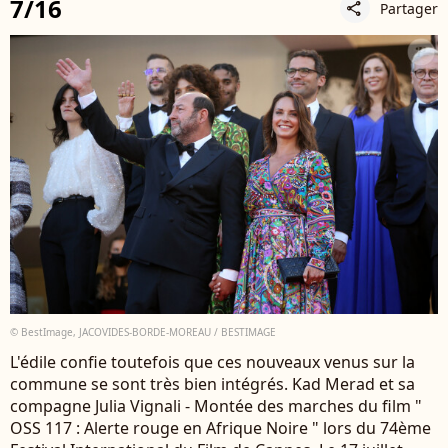
7/16
Partager
share
© BestImage, JACOVIDES-BORDE-MOREAU / BESTIMAGE
L'édile confie toutefois que ces nouveaux venus sur la
commune se sont très bien intégrés. Kad Merad et sa
compagne Julia Vignali - Montée des marches du film "
OSS 117 : Alerte rouge en Afrique Noire " lors du 74ème