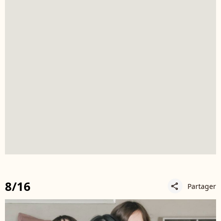
8/16
Partager
share