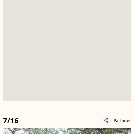
7/16
Partager
share