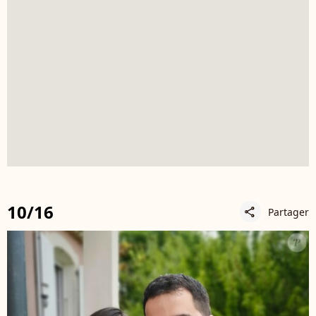
10/16
Partager
share