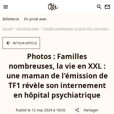
menu
search
newsletter
Billetterie
En privé avec
Accueil
Dernières news
Familles nombreuses, la vie en XXL : une maman de l'émission de TF1 révèle son internement en hôpital psychiatrique
arrow_left
RETOUR ARTICLE
Photos : Familles
nombreuses, la vie en XXL :
une maman de l'émission de
TF1 révèle son internement
en hôpital psychiatrique
Publié le 12 mai 2024 à 18:05
Partager
share