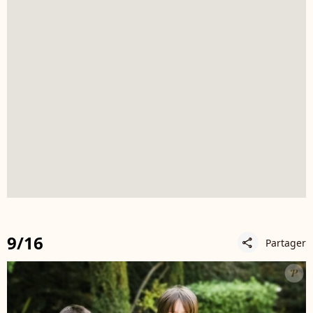
9/16
Partager
share