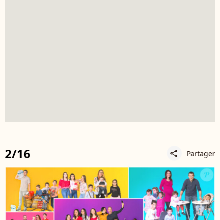
2/16
Partager
share