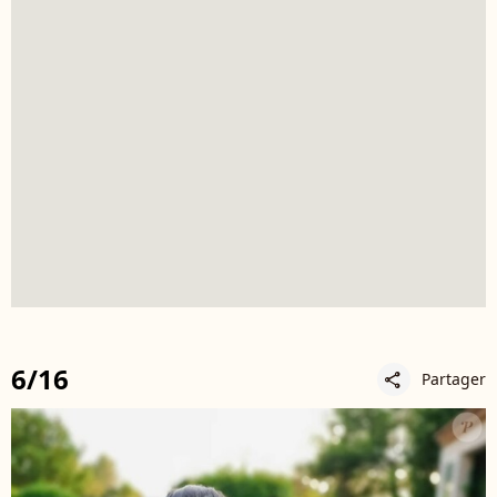
6/16
Partager
share