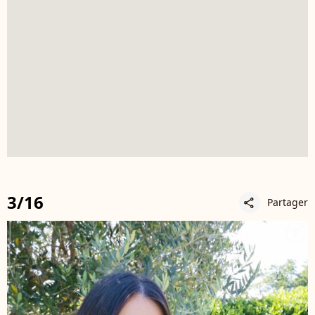
3/16
Partager
share