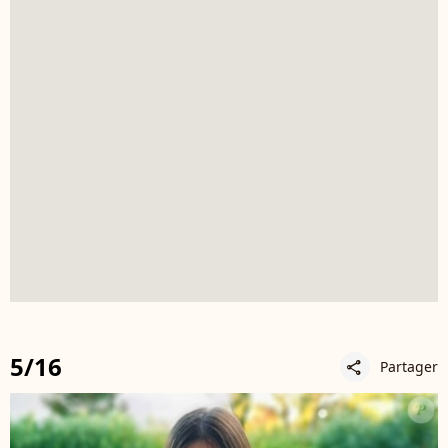
5/16
Partager
share