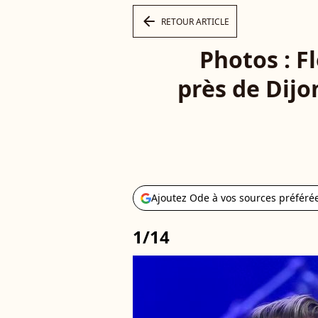
arrow_left
RETOUR ARTICLE
Photos : F
près de Dijo
Ajoutez Ode à vos sources préféré
1/14