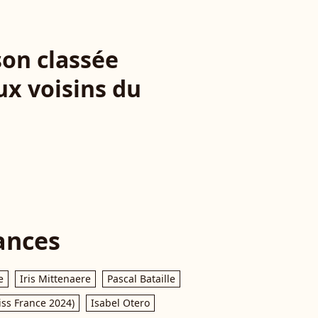
son classée
ux voisins du
ances
e
Iris Mittenaere
Pascal Bataille
iss France 2024)
Isabel Otero