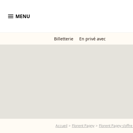
menu
MENU
Billetterie
En privé avec
Accueil
Florent Pagny
Florent Pagny s’offr