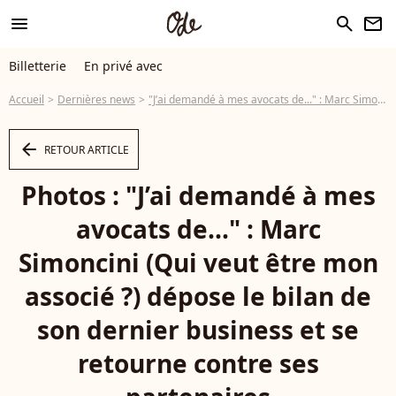
menu
search
newsletter
Billetterie
En privé avec
Accueil
Dernières news
"J’ai demandé à mes avocats de..." : Marc Simoncini (Qui veut être mon associé ?) dépose le bilan de son dernier business et se retourne contre ses partenaires
arrow_left
RETOUR ARTICLE
Photos : "J’ai demandé à mes
avocats de..." : Marc
Simoncini (Qui veut être mon
associé ?) dépose le bilan de
son dernier business et se
retourne contre ses