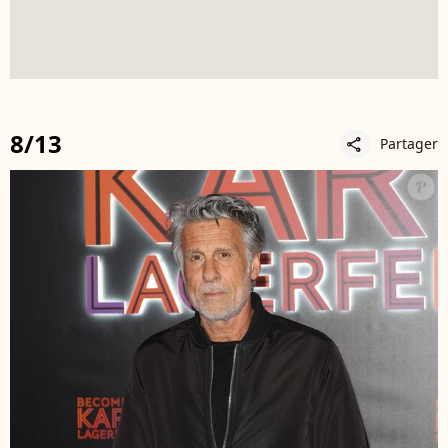
8/13
Partager
share