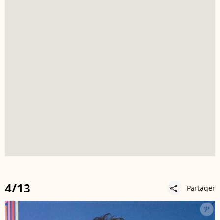
4/13
Partager
share