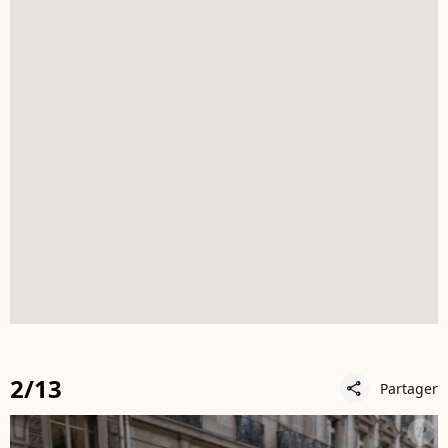
2/13
Partager
share