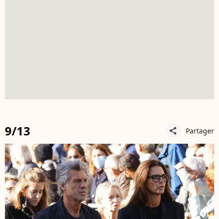
9/13
Partager
share