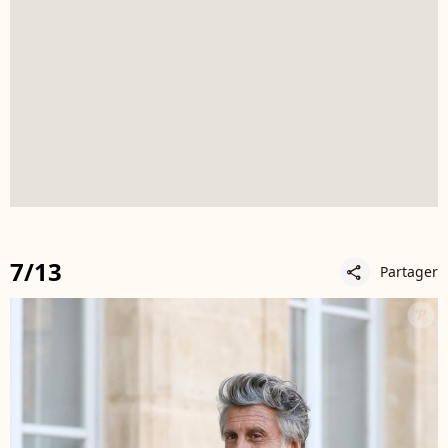
7/13
Partager
share