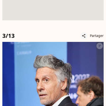
3/13
Partager
share