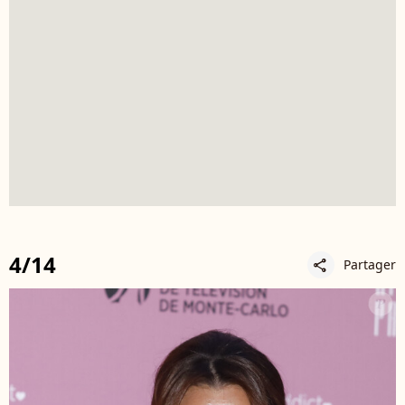
4/14
Partager
share