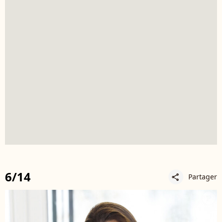
6/14
Partager
share