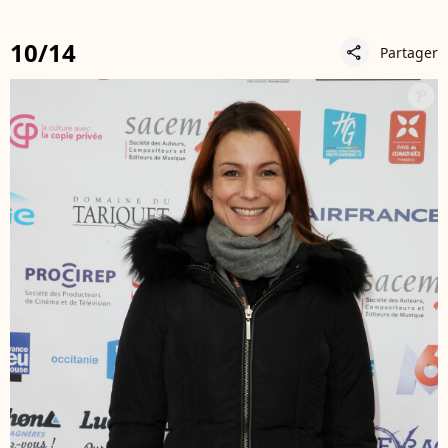
10/14
Partager
share