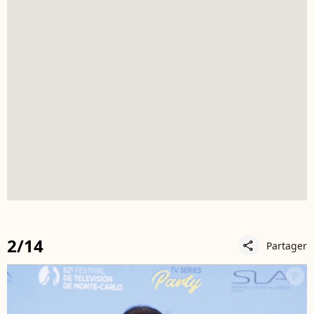
2/14
Partager
share