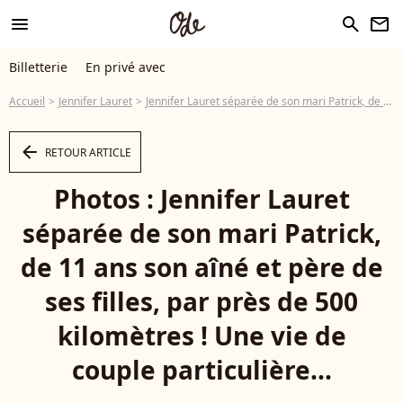
menu
search
newsletter
Billetterie
En privé avec
Accueil
Jennifer Lauret
Jennifer Lauret séparée de son mari Patrick, de 11 ans son aîné et père de ses filles, par près de 500 kilomètres ! Une vie de couple particulière...
arrow_left
RETOUR ARTICLE
Photos : Jennifer Lauret
séparée de son mari Patrick,
de 11 ans son aîné et père de
ses filles, par près de 500
kilomètres ! Une vie de
couple particulière...