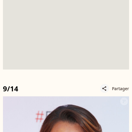
9/14
Partager
share