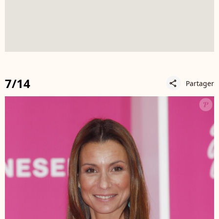
7/14
Partager
share