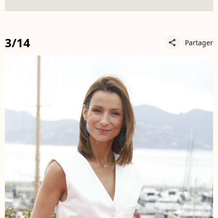
3/14
Partager
share