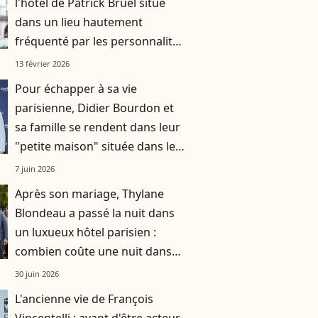
l'hôtel de Patrick Bruel situé
dans un lieu hautement
fréquenté par les personnalités
?
13 février 2026
Pour échapper à sa vie
parisienne, Didier Bourdon et
sa famille se rendent dans leur
"petite maison" située dans les
Hauts-de-France
7 juin 2026
Après son mariage, Thylane
Blondeau a passé la nuit dans
un luxueux hôtel parisien :
combien coûte une nuit dans
l'établissement ?
30 juin 2026
L'ancienne vie de François