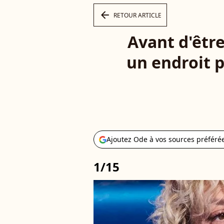
arrow_left
RETOUR ARTICLE
Avant d'être
un endroit p
Ajoutez Ode à vos sources préféré
1/15