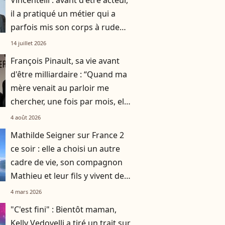
Vincentelli : avant d'être acteur,
il a pratiqué un métier qui a
parfois mis son corps à rude
épreuve, la preuve en images
14 juillet 2026
François Pinault, sa vie avant
d'être milliardaire : “Quand ma
mère venait au parloir me
chercher, une fois par mois, elle
était habillée en paysanne”
4 août 2026
Mathilde Seigner sur France 2
ce soir : elle a choisi un autre
cadre de vie, son compagnon
Mathieu et leur fils y vivent des
jours heureux
4 mars 2026
"C'est fini" : Bientôt maman,
Kelly Vedovelli a tiré un trait sur