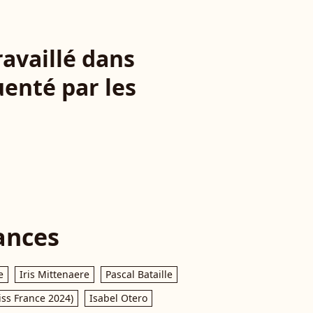
ravaillé dans
uenté par les
ances
e
Iris Mittenaere
Pascal Bataille
iss France 2024)
Isabel Otero