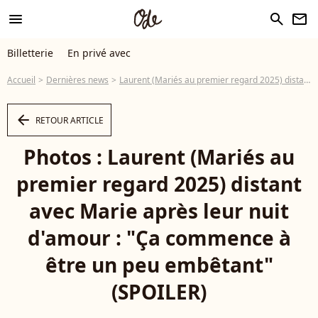
menu
search
newsletter
Billetterie
En privé avec
Accueil
Dernières news
Laurent (Mariés au premier regard 2025) distant avec Marie après leur nuit d'amour : "Ça commence à être un peu embêtant" (SPOILER)
arrow_left
RETOUR ARTICLE
Photos : Laurent (Mariés au
premier regard 2025) distant
avec Marie après leur nuit
d'amour : "Ça commence à
être un peu embêtant"
(SPOILER)