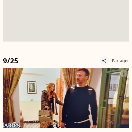
9/25
Partager
share