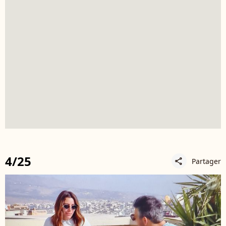
4/25
Partager
share