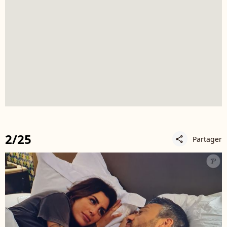
2/25
Partager
share