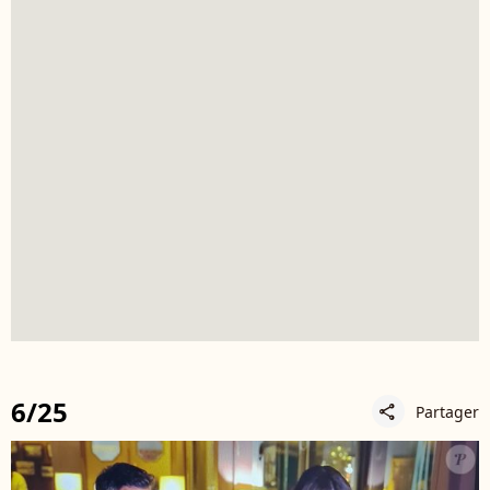
6/25
Partager
share