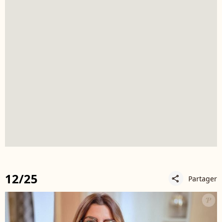
12/25
Partager
share