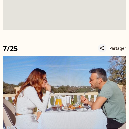
7/25
Partager
share