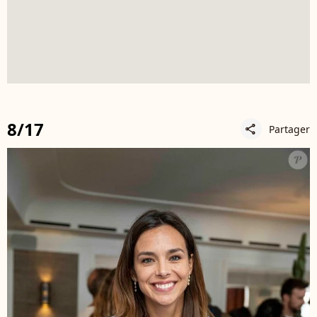
8/17
Partager
share