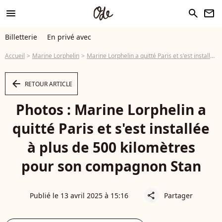
menu
search
newsletter
Billetterie
En privé avec
Accueil
Marine Lorphelin
Marine Lorphelin a quitté Paris et s'est installée à plus de 500 kilomètres pour son compagnon Stan
arrow_left
RETOUR ARTICLE
Photos : Marine Lorphelin a
quitté Paris et s'est installée
à plus de 500 kilomètres
pour son compagnon Stan
Publié le 13 avril 2025 à 15:16
Partager
share