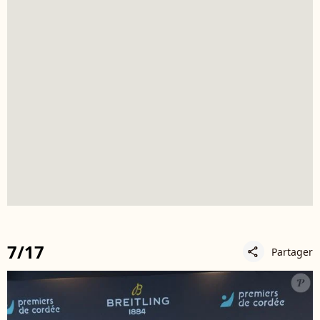
7/17
Partager
share