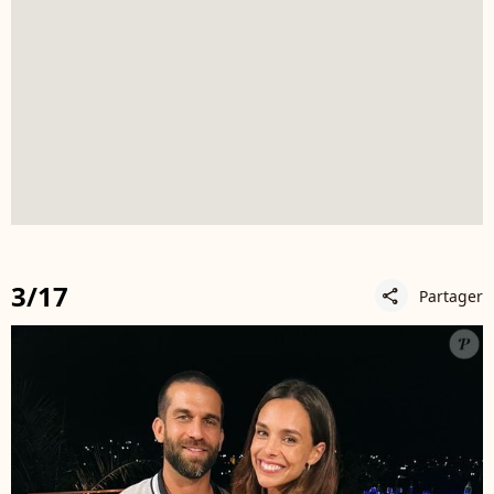
3/17
Partager
share