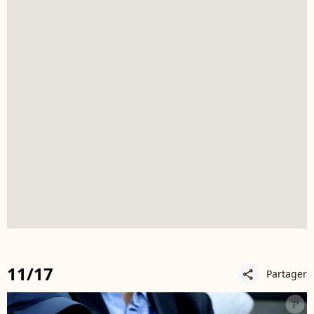
11/17
Partager
share