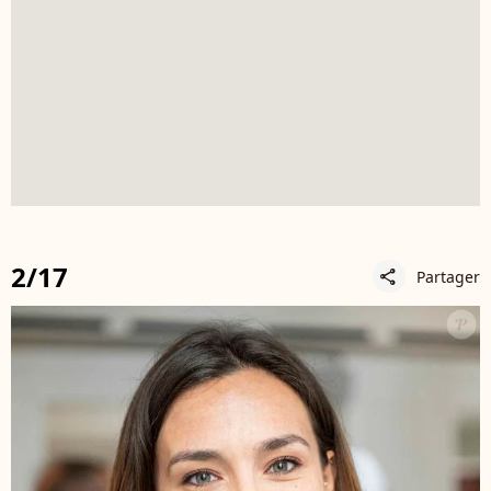
2/17
Partager
share