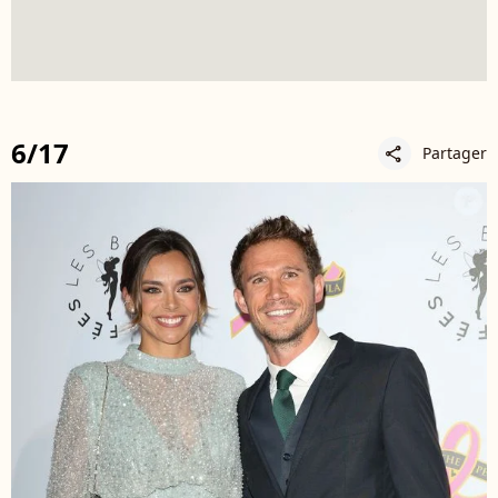
6/17
Partager
share