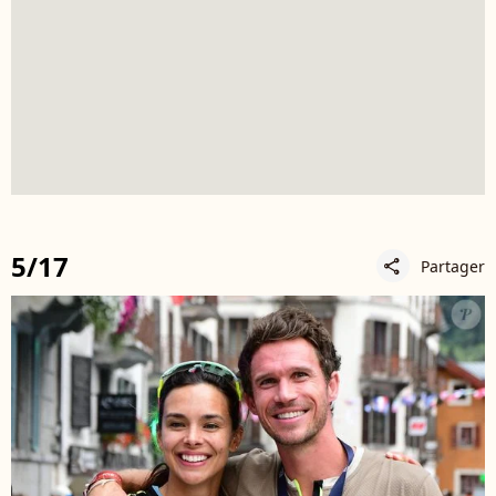
5/17
Partager
share