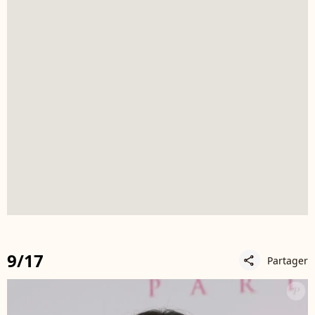
9/17
Partager
share