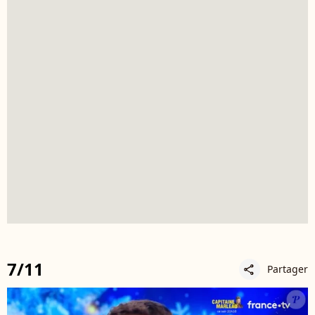
7/11
Partager
share