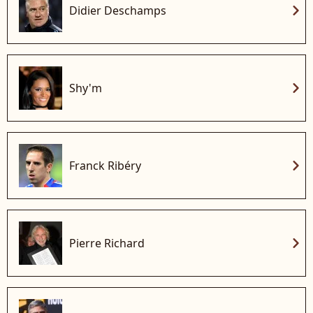
chevron_right
Didier Deschamps
chevron_right
Shy'm
chevron_right
Franck Ribéry
chevron_right
Pierre Richard