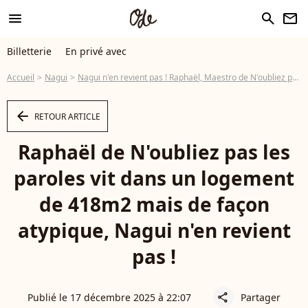
menu
search
newsletter
Billetterie
En privé avec
Accueil
Nagui
Nagui n'en revient pas ! Raphaël, Maestro de N'oubliez pas les paroles, vit dans un logement de 418m2 et de façon atypique
arrow_left
RETOUR ARTICLE
Raphaël de N'oubliez pas les
paroles vit dans un logement
de 418m2 mais de façon
atypique, Nagui n'en revient
pas !
Publié le 17 décembre 2025 à 22:07
Partager
share