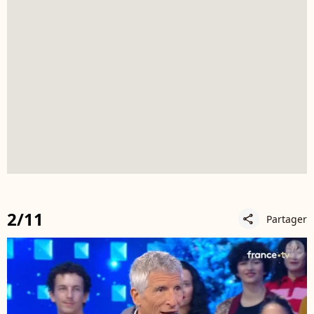
2/11
Partager
share