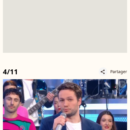
4/11
Partager
share