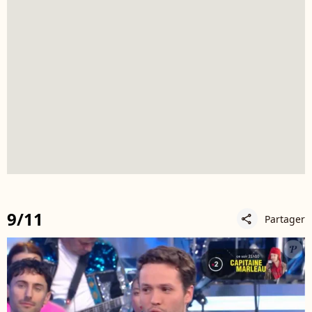
9/11
Partager
share