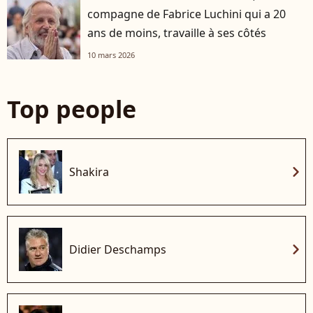
compagne de Fabrice Luchini qui a 20
ans de moins, travaille à ses côtés
10 mars 2026
Top people
chevron_right
Shakira
chevron_right
Didier Deschamps