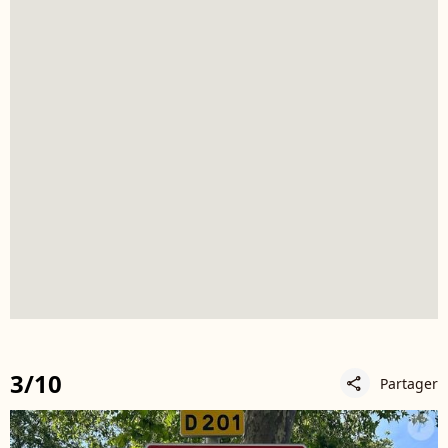
3/10
Partager
share