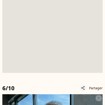
6/10
Partager
share