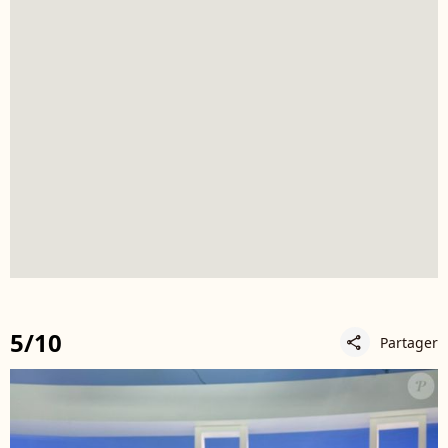
5/10
Partager
share