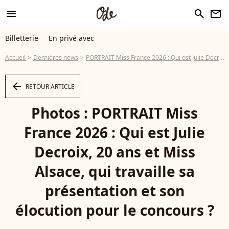
menu
search
newsletter
Billetterie
En privé avec
Accueil
Dernières news
PORTRAIT Miss France 2026 : Qui est Julie Decroix, 20 ans et Miss Alsace, qui travaille sa présentation et son élocution pour le concours ?
arrow_left
RETOUR ARTICLE
Photos : PORTRAIT Miss
France 2026 : Qui est Julie
Decroix, 20 ans et Miss
Alsace, qui travaille sa
présentation et son
élocution pour le concours ?