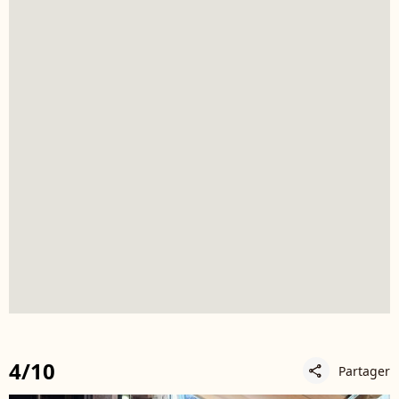
4/10
Partager
share