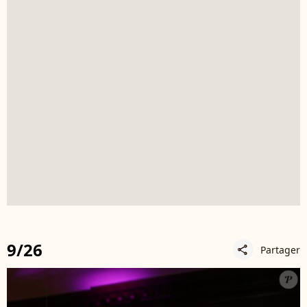
9/26
Partager
share