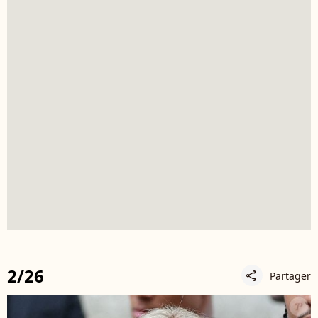
2/26
Partager
share