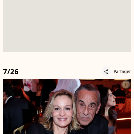
7/26
Partager
share