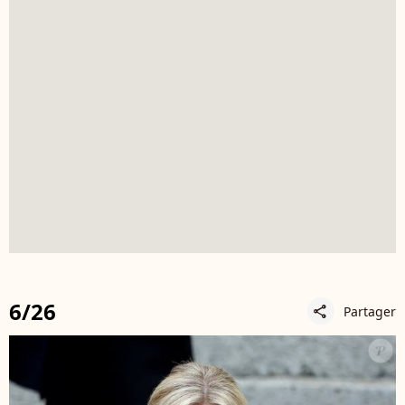
6/26
Partager
share