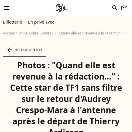
menu
search
newsletter
Billetterie
En privé avec
Accueil
Anne-Claire Coudray
"Quand elle est revenue à la rédaction..." : Cette star de TF1 sans filtre sur le retour d'Audrey Crespo-Mara à l'antenne après le départ de Thierry Ardisson
arrow_left
RETOUR ARTICLE
Photos : "Quand elle est
revenue à la rédaction..." :
Cette star de TF1 sans filtre
sur le retour d'Audrey
Crespo-Mara à l'antenne
après le départ de Thierry