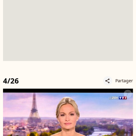
4/26
Partager
share