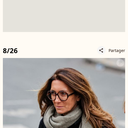
8/26
Partager
share