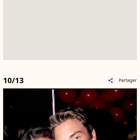
10/13
Partager
share