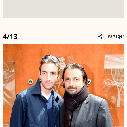
4/13
Partager
share