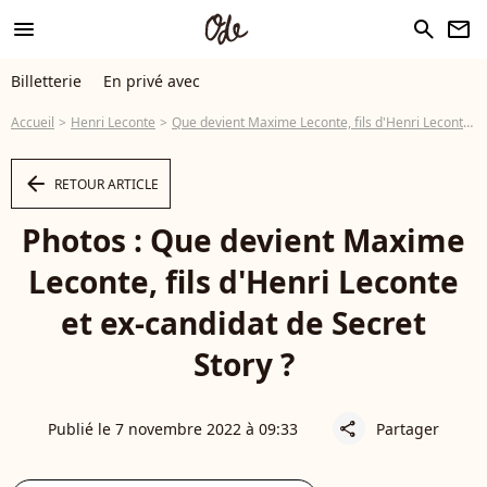
menu
search
newsletter
Billetterie
En privé avec
Accueil
Henri Leconte
Que devient Maxime Leconte, fils d'Henri Leconte et ex-candidat de Secret Story ?
arrow_left
RETOUR ARTICLE
Photos : Que devient Maxime
Leconte, fils d'Henri Leconte
et ex-candidat de Secret
Story ?
Publié le 7 novembre 2022 à 09:33
Partager
share