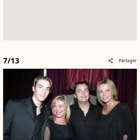
7/13
Partager
share