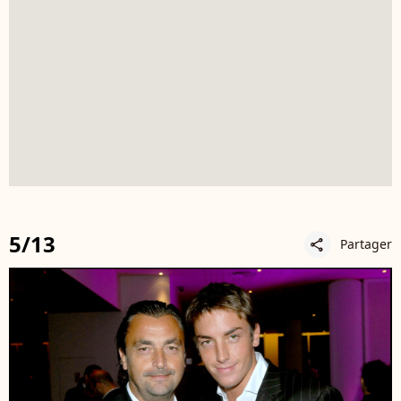
5/13
Partager
share