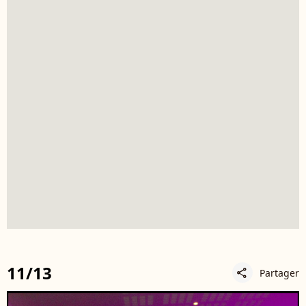
11/13
Partager
share