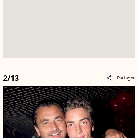
2/13
Partager
share