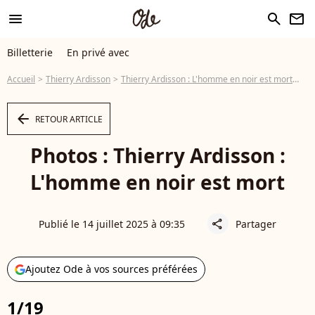
menu
search
newsletter
Billetterie
En privé avec
Accueil
Thierry Ardisson
Thierry Ardisson : L'homme en noir est mort
Pho
arrow_left
RETOUR ARTICLE
Photos : Thierry Ardisson :
L'homme en noir est mort
Publié le 14 juillet 2025 à 09:35
Partager
share
Ajoutez Ode à vos sources préférées
1/19