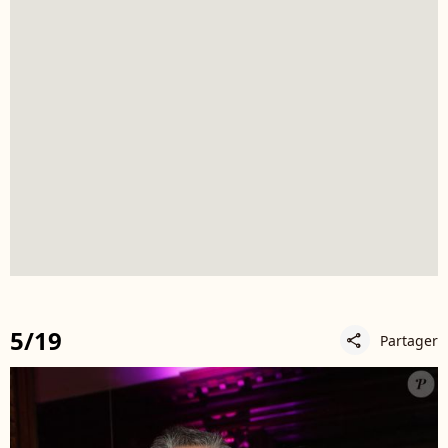
5/19
Partager
share