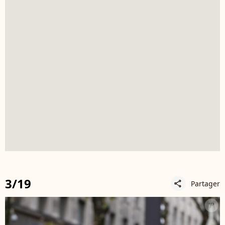
3/19
Partager
share