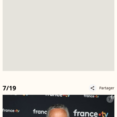
7/19
Partager
share