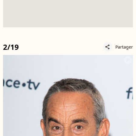
2/19
Partager
share