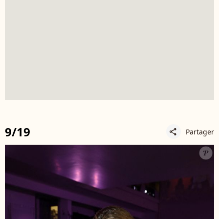
9/19
Partager
share