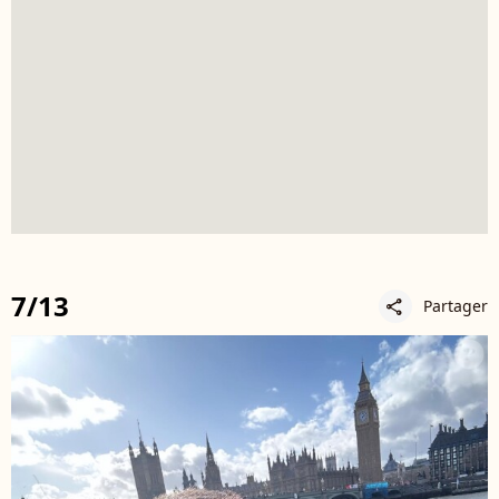
7/13
Partager
share