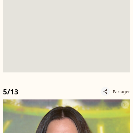
5/13
Partager
share