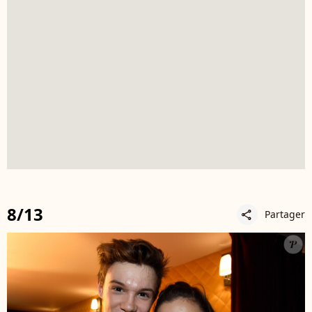
8/13
Partager
share