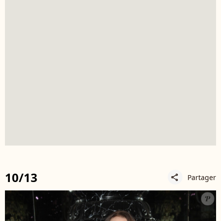
10/13
Partager
share