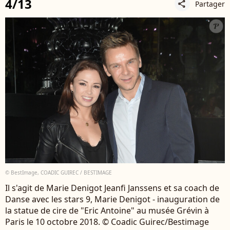
4/13
Partager
share
© BestImage, COADIC GUIREC / BESTIMAGE
Il s'agit de Marie Denigot Jeanfi Janssens et sa coach de
Danse avec les stars 9, Marie Denigot - inauguration de
la statue de cire de "Eric Antoine" au musée Grévin à
Paris le 10 octobre 2018. © Coadic Guirec/Bestimage