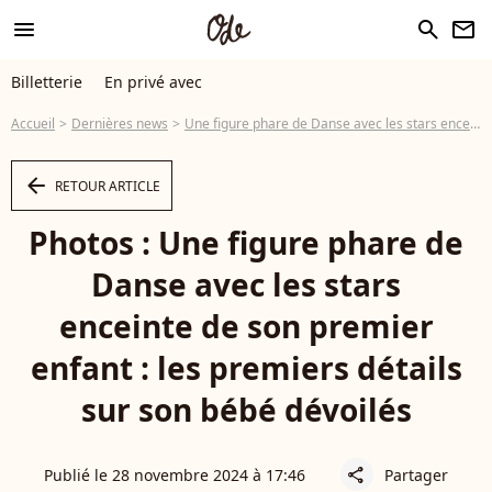
menu
search
newsletter
Billetterie
En privé avec
Accueil
Dernières news
Une figure phare de Danse avec les stars enceinte de son premier enfant : les premiers détails sur son bébé dévoilés
arrow_left
RETOUR ARTICLE
Photos : Une figure phare de
Danse avec les stars
enceinte de son premier
enfant : les premiers détails
sur son bébé dévoilés
Publié le 28 novembre 2024 à 17:46
Partager
share