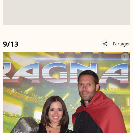
9/13
Partager
share