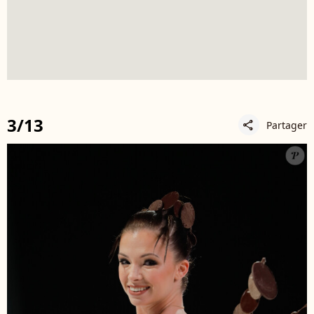
3/13
Partager
share