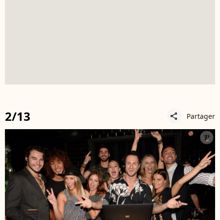
2/13
Partager
share