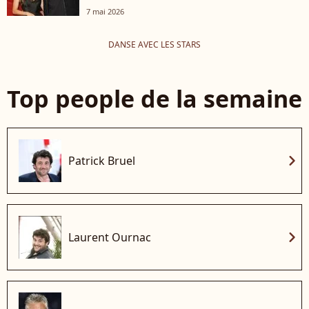
7 mai 2026
DANSE AVEC LES STARS
Top people de la semaine
chevron_right
Patrick Bruel
chevron_right
Laurent Ournac