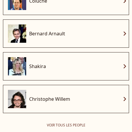
chevron_right
Coluche
chevron_right
Bernard Arnault
chevron_right
Shakira
chevron_right
Christophe Willem
VOIR TOUS LES PEOPLE