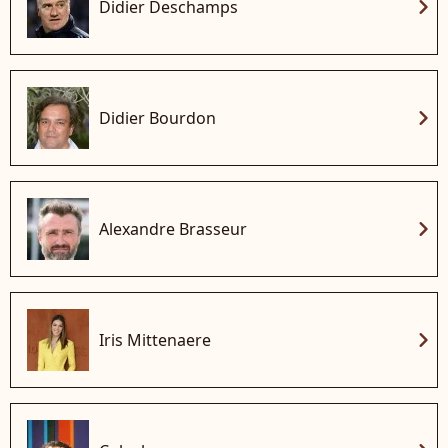
chevron_right
Didier Deschamps
chevron_right
Didier Bourdon
chevron_right
Alexandre Brasseur
chevron_right
Iris Mittenaere