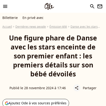
menu
search
newsletter
Billetterie
En privé avec
Accueil
Dernières news people
Émission télé
Danse avec les stars
Une
Une figure phare de Danse
avec les stars enceinte de
son premier enfant : les
premiers détails sur son
bébé dévoilés
Publié le 28 novembre 2024 à 17:46
Partager
share
Ajoutez Ode à vos sources préférées