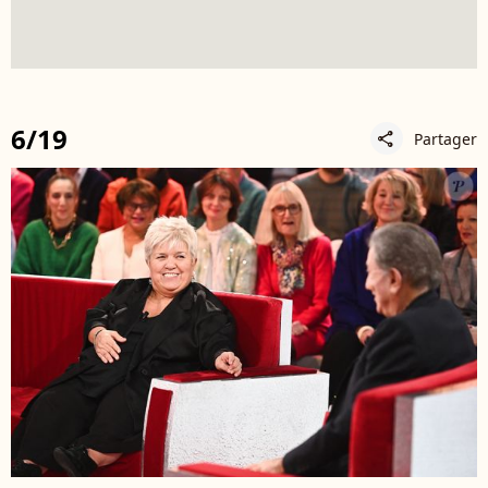
6/19
Partager
share