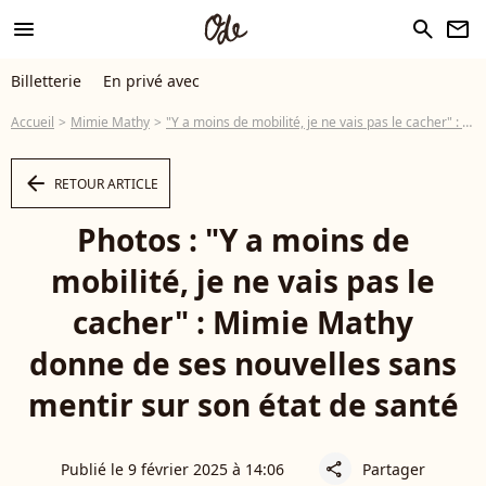
menu
search
newsletter
Billetterie
En privé avec
Accueil
Mimie Mathy
"Y a moins de mobilité, je ne vais pas le cacher" : Mimie Mathy donne de ses nouvelles sans mentir sur son état de santé
arrow_left
RETOUR ARTICLE
Photos : "Y a moins de
mobilité, je ne vais pas le
cacher" : Mimie Mathy
donne de ses nouvelles sans
mentir sur son état de santé
Publié le 9 février 2025 à 14:06
Partager
share