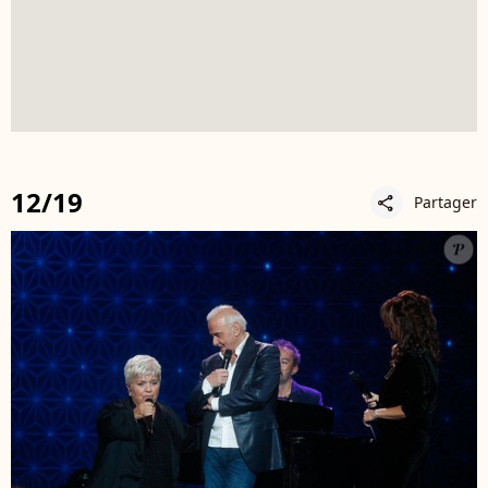
12/19
Partager
share