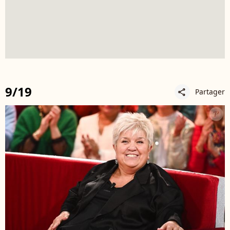
9/19
Partager
share