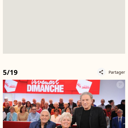
5/19
Partager
share