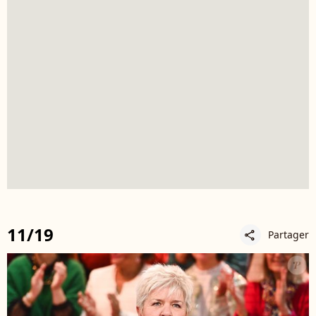
11/19
Partager
share