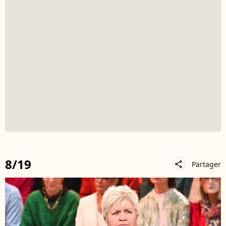
8/19
Partager
share