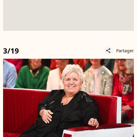
3/19
Partager
share