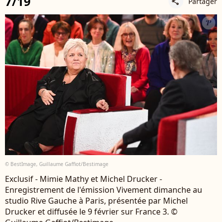
7/19
Partager
share
© BestImage, Guillaume Gaffiot/Bestimage
Exclusif - Mimie Mathy et Michel Drucker -
Enregistrement de l'émission Vivement dimanche au
studio Rive Gauche à Paris, présentée par Michel
Drucker et diffusée le 9 février sur France 3. ©