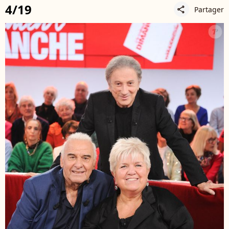
4/19
Partager
share