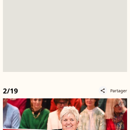
2/19
Partager
share