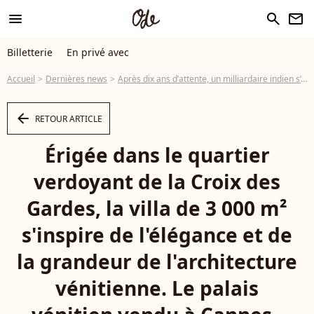
menu
search
newsletter
Billetterie
En privé avec
Accueil
Dernières news
Après dix ans d’attente, un milliardaire indien s’offre le Palais Vénitien de Cannes pour plus de 100 millions d’euros
arrow_left
RETOUR ARTICLE
Érigée dans le quartier
verdoyant de la Croix des
Gardes, la villa de 3 000 m²
s'inspire de l'élégance et de
la grandeur de l'architecture
vénitienne. Le palais