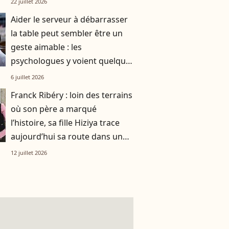
22 juillet 2026
Aider le serveur à débarrasser
la table peut sembler être un
geste aimable : les
psychologues y voient quelque
chose de bien plus profond.
6 juillet 2026
Franck Ribéry : loin des terrains
où son père a marqué
l’histoire, sa fille Hiziya trace
aujourd’hui sa route dans un
tout autre univers
12 juillet 2026