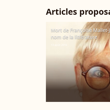
Articles propo
Mort de Françoise Mallet-J
nom de la littérature
13 août 2016