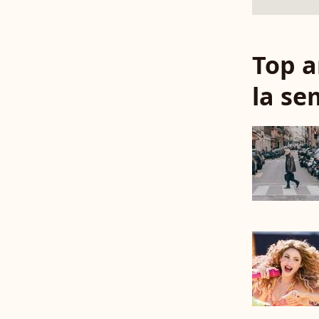
Top a
la se