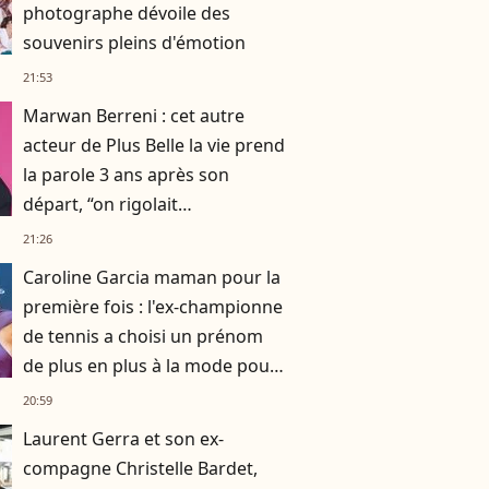
photographe dévoile des
souvenirs pleins d'émotion
21:53
Marwan Berreni : cet autre
acteur de Plus Belle la vie prend
la parole 3 ans après son
départ, “on rigolait
énormément, on se prenait la
21:26
tête aussi”
Caroline Garcia maman pour la
première fois : l'ex-championne
de tennis a choisi un prénom
de plus en plus à la mode pour
son fils
20:59
Laurent Gerra et son ex-
compagne Christelle Bardet,