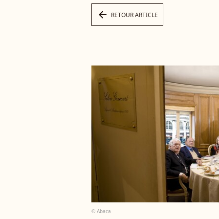
arrow_left
RETOUR ARTICLE
© Abaca