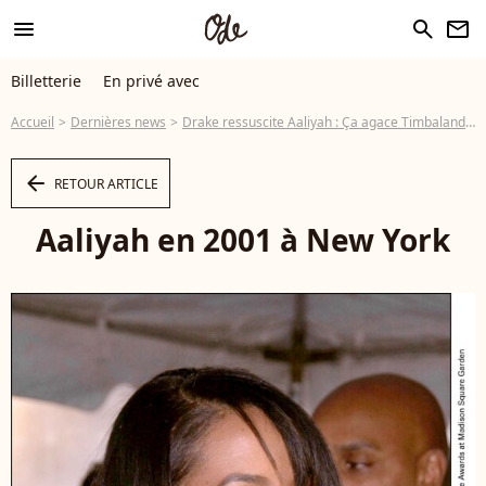
menu
search
newsletter
Billetterie
En privé avec
Accueil
Dernières news
Drake ressuscite Aaliyah : Ça agace Timbaland et Missy Elliott !
arrow_left
RETOUR ARTICLE
Aaliyah en 2001 à New York