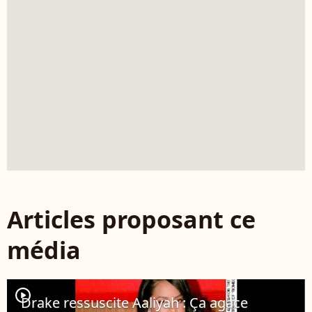
Articles proposant ce
média
player2
Drake ressuscite Aaliyah : Ça agace