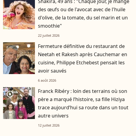
Shakira, 49 ans : "Chaque jour, je mange
des œufs ou de l'avocat avec de l'huile
d'olive, de la tomate, du sel marin et un
smoothie"
22 juillet 2026
Fermeture définitive du restaurant de
Neetah et Rakesh après Cauchemar en
cuisine, Philippe Etchebest pensait les
avoir sauvés
6 août 2026
Franck Ribéry : loin des terrains où son
player2
père a marqué l’histoire, sa fille Hiziya
trace aujourd’hui sa route dans un tout
autre univers
12 juillet 2026