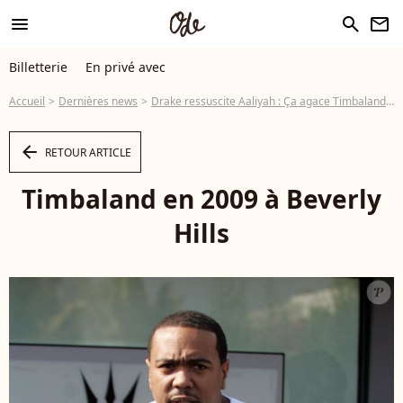
menu
search
newsletter
Billetterie
En privé avec
Accueil
Dernières news
Drake ressuscite Aaliyah : Ça agace Timbaland et Missy Elliott !
arrow_left
RETOUR ARTICLE
Timbaland en 2009 à Beverly
Hills