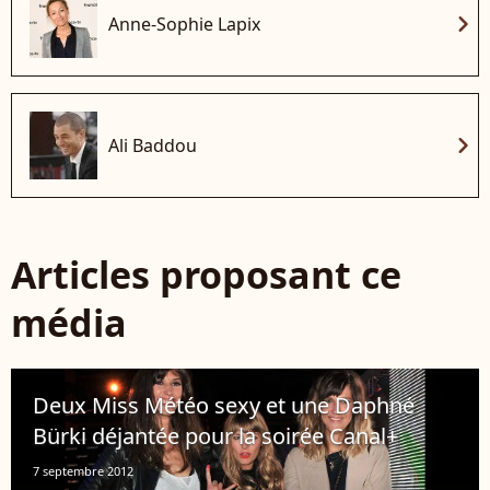
chevron_right
Anne-Sophie Lapix
chevron_right
Ali Baddou
Articles proposant ce
média
Deux Miss Météo sexy et une Daphné
Bürki déjantée pour la soirée Canal+
7 septembre 2012