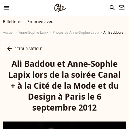
menu
search
newsletter
Billetterie
En privé avec
Accueil
Anne-Sophie Lapix
Photos de Anne-Sophie Lapix
Ali Baddou et Anne-Sophie Lapix lors de la soirée Canal + à la Cité de la Mode et du Design à Paris le 6 septembre 2012 - Photo
arrow_left
RETOUR ARTICLE
Ali Baddou et Anne-Sophie
Lapix lors de la soirée Canal
+ à la Cité de la Mode et du
Design à Paris le 6
septembre 2012