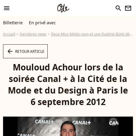
menu
search
newsletter
Billetterie
En privé avec
Accueil
Dernières news
Deux Miss Météo sexy et une Daphné Bürki déjantée pour la soirée Canal+
arrow_left
RETOUR ARTICLE
Mouloud Achour lors de la
soirée Canal + à la Cité de la
Mode et du Design à Paris le
6 septembre 2012