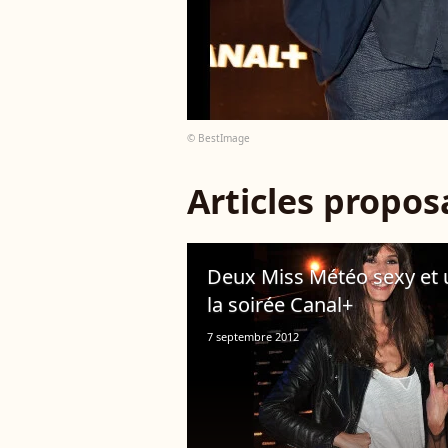
© BestImage
Articles propo
Deux Miss Météo sexy et 
la soirée Canal+
7 septembre 2012