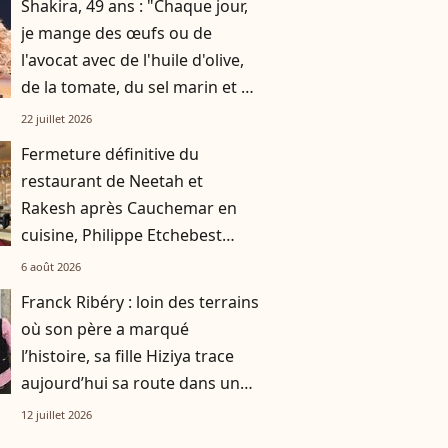
Shakira, 49 ans : "Chaque jour,
je mange des œufs ou de
l'avocat avec de l'huile d'olive,
de la tomate, du sel marin et un
smoothie"
22 juillet 2026
Fermeture définitive du
restaurant de Neetah et
Rakesh après Cauchemar en
cuisine, Philippe Etchebest
pensait les avoir sauvés
6 août 2026
Franck Ribéry : loin des terrains
où son père a marqué
l’histoire, sa fille Hiziya trace
aujourd’hui sa route dans un
tout autre univers
12 juillet 2026