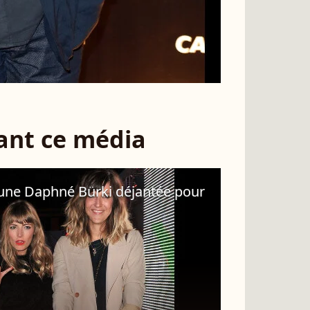
sant ce média
une Daphné Bürki déjantée pour