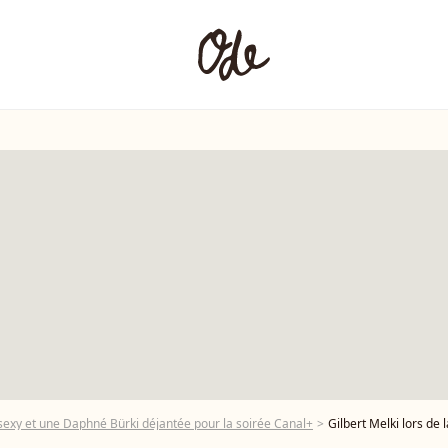
exy et une Daphné Bürki déjantée pour la soirée Canal+
Gilbert Melki lors de la soirée de rentr