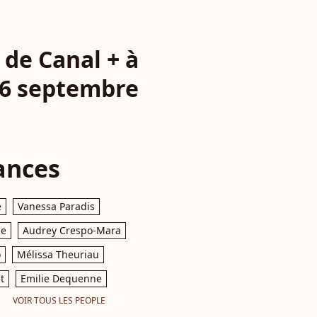
 de Canal + à
e 6 septembre
ances
e
Vanessa Paradis
le
Audrey Crespo-Mara
o
Mélissa Theuriau
t
Emilie Dequenne
VOIR TOUS LES PEOPLE