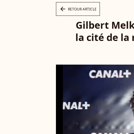
arrow_left
RETOUR ARTICLE
Gilbert Melk
la cité de l