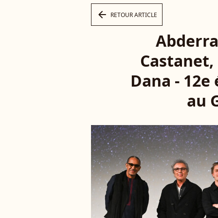
arrow_left
RETOUR ARTICLE
Abderra
Castanet,
Dana - 12e 
au G