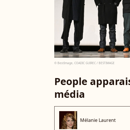
© BestImage, COADIC GUIREC / BESTIMAGE
People apparais
média
Mélanie Laurent