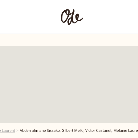
e Laurent
Abderrahmane Sissako, Gilbert Melki, Victor Castanet, Mélanie Laurent, Aure Atika et Audrey Dana - 12e édition du Festival "Cinema