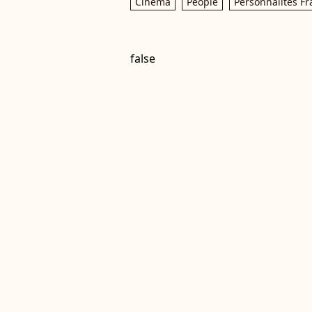
Cinéma
People
Personnalités Fr
false