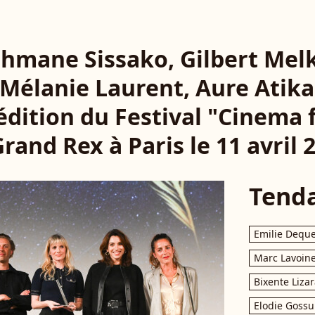
hmane Sissako, Gilbert Melki
 Mélanie Laurent, Aure Atika
édition du Festival "Cinema
rand Rex à Paris le 11 avril 
Tend
Emilie Dequ
Marc Lavoin
Bixente Liza
Elodie Gossu