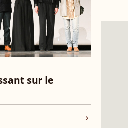
sant sur le
chevron_right