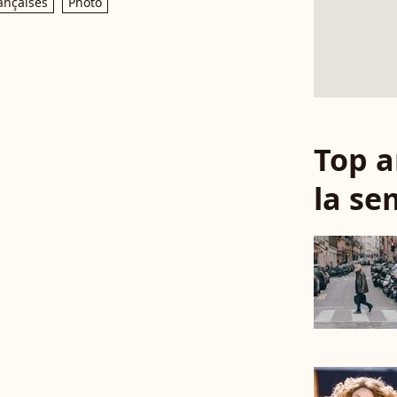
ançaises
Photo
Top a
la se