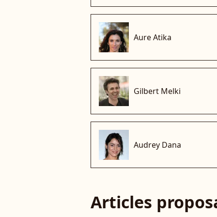
Aure Atika
Gilbert Melki
Audrey Dana
Articles propo