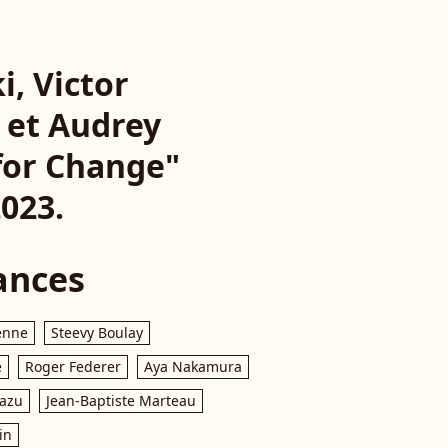
, Victor
 et Audrey
 for Change"
2023.
ances
enne
Steevy Boulay
e
Roger Federer
Aya Nakamura
razu
Jean-Baptiste Marteau
in