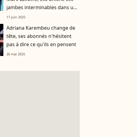
jambes interminables dans un
look qui fait tourner des têtes
17 juin 2025
Adriana Karembeu change de
tête, ses abonnés n'hésitent
pas à dire ce qu'ils en pensent
26 mai 2025