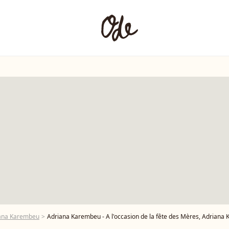
iana Karembeu
Adriana Karembeu - A l'occasion de la fête des Mères, Adriana Karembeu et Lenôtre s'associent pour créer l'entremets