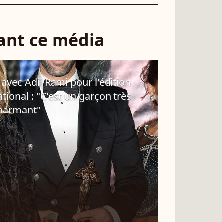
sant ce média
vec Adil Rami pour l'édition
ional : "C’est un garçon très
charmant"