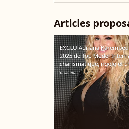
Articles propo
EXCLU Adriana Karembeu a
2025 de Top Model Internat
charismatique, rigolo et 
16 mai 2025