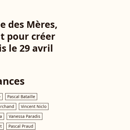
te des Mères,
t pour créer
 le 29 avril
ances
e
Pascal Bataille
archand
Vincent Niclo
a
Vanessa Paradis
t
Pascal Praud