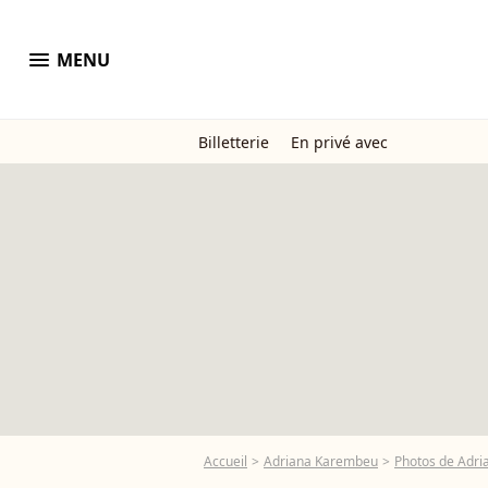
menu
MENU
Billetterie
En privé avec
Accueil
Adriana Karembeu
Photos de Adr