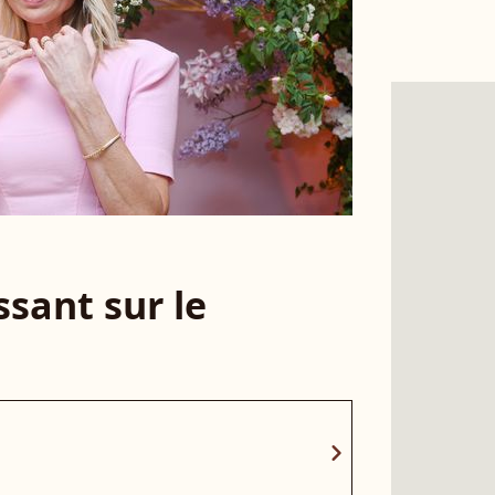
sant sur le
chevron_right