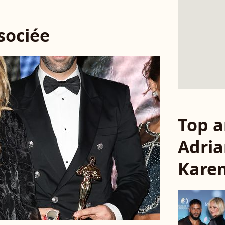
ssociée
Top a
Adri
Kare