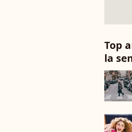
Top a
la se