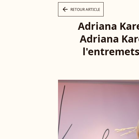
arrow_left
RETOUR ARTICLE
Adriana Kare
Adriana Kar
l'entremets