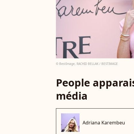
© BestImage, RACHID BELLAK / BESTIMAGE
People apparais
média
Adriana Karembeu