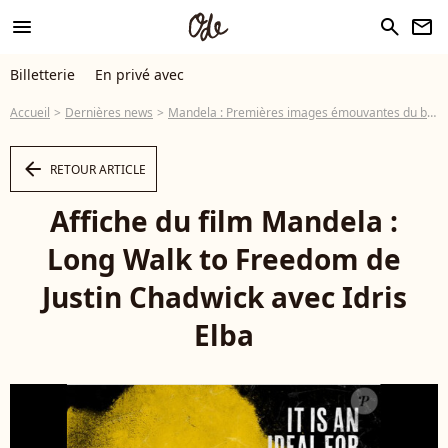
menu
search
newsletter
Billetterie
En privé avec
Accueil
Dernières news
Mandela : Premières images émouvantes du biopic avec Idris Elba
arrow_left
RETOUR ARTICLE
Affiche du film Mandela :
Long Walk to Freedom de
Justin Chadwick avec Idris
Elba