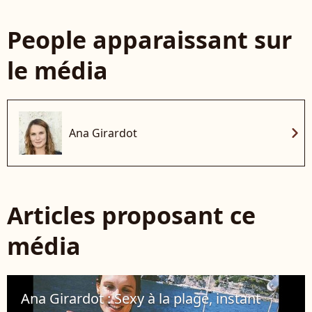
People apparaissant sur
le média
chevron_right
Ana Girardot
Articles proposant ce
média
Ana Girardot : Sexy à la plage, instant