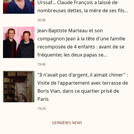
Urssaf... Claude François a laissé de
nombreuses dettes, la mère de ses fils
s'est occupée de tout
20:00
Jean-Baptiste Marteau et son
compagnon Jean à la tête d'une famille
recomposée de 4 enfants : avant de se
fréquenter, les deux papas se
connaissaient depuis des années
19:40
"Il n'avait pas d'argent, il aimait chiner" :
Visite de l'appartement avec terrasse de
Boris Vian, dans ce quartier prisé de
Paris
19:20
DERNIÈRES NEWS