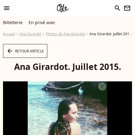
menu
search
newsletter
Billetterie
En privé avec
Accueil
Ana Girardot
Photos de Ana Girardot
Ana Girardot. Juillet 2015. - Photo
arrow_left
RETOUR ARTICLE
Ana Girardot. Juillet 2015.