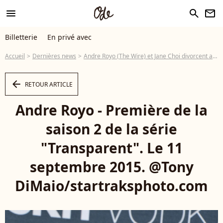
menu
search
newsletter
Billetterie
En privé avec
Accueil
Dernières news
Andre Royo (The Wire) et Jane Choi divorcent après vingt-deux ans de mariage
arrow_left
RETOUR ARTICLE
Andre Royo - Première de la
saison 2 de la série
"Transparent". Le 11
septembre 2015. @Tony
DiMaio/startraksphoto.com