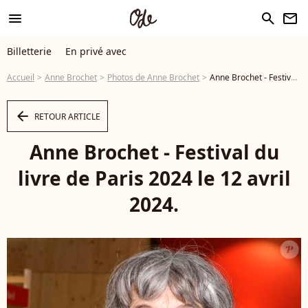
menu
search
newsletter
Billetterie
En privé avec
Accueil
Anne Brochet
Photos de Anne Brochet
Anne Brochet - Festival du livre de Paris 2024 le 12 avril 2024. © Cedric Perrin / Bestimage - Photo
arrow_left
RETOUR ARTICLE
Anne Brochet - Festival du
livre de Paris 2024 le 12 avril
2024.