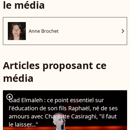
le média
chevron_right
Anne Brochet
Articles proposant ce
média
player2
Gad Elmaleh : ce point essentiel sur
l'éducation de son fils Raphaël, né de ses
amours avec Charlotte Casiraghi, "il faut
le laisser..."