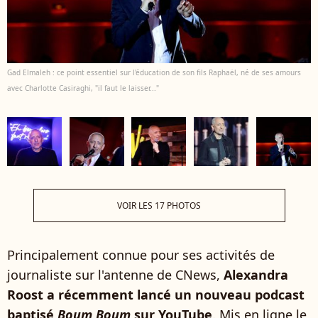
Gad Elmaleh : ce point essentiel sur l'éducation de son fils Raphaël, né de ses amours
avec Charlotte Casiraghi, "il faut le laisser..."
VOIR LES 17 PHOTOS
Principalement connue pour ses activités de
journaliste sur l'antenne de CNews,
Alexandra
Roost a récemment lancé un nouveau podcast
baptisé
Boum Boum
sur YouTube
. Mis en ligne le