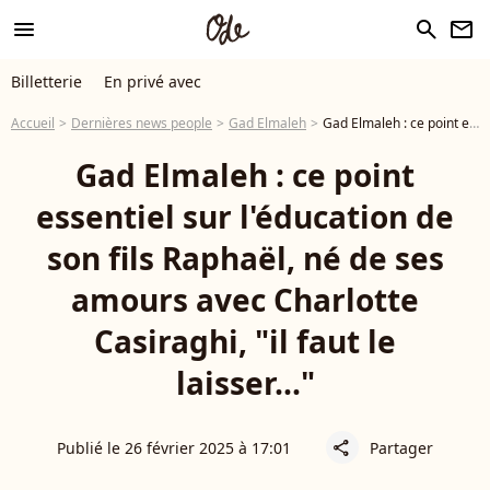
menu
search
newsletter
Billetterie
En privé avec
Accueil
Dernières news people
Gad Elmaleh
Gad Elmaleh : ce point essentiel sur l'éducation de son fils Raphaël, né de ses amours avec Charlotte Casiraghi, "il faut le laisser..."
Gad Elmaleh : ce point
essentiel sur l'éducation de
son fils Raphaël, né de ses
amours avec Charlotte
Casiraghi, "il faut le
laisser..."
Publié le 26 février 2025 à 17:01
Partager
share