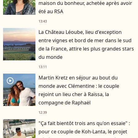
maison du bonheur, achetée après avoir
été au RSA
13:43
La Château Léoube, lieu d'exception
entre vignes et bord de mer dans le sud
de la France, attire les plus grandes stars
du monde
13:11
Martin Kretz en séjour au bout du
player2
monde avec Clémentine : le couple
rejoint un lieu cher à Raïssa, la
compagne de Raphaël
12:39
"Ça fait bientôt trois ans qu'on essaie" :
pour ce couple de Koh-Lanta, le projet