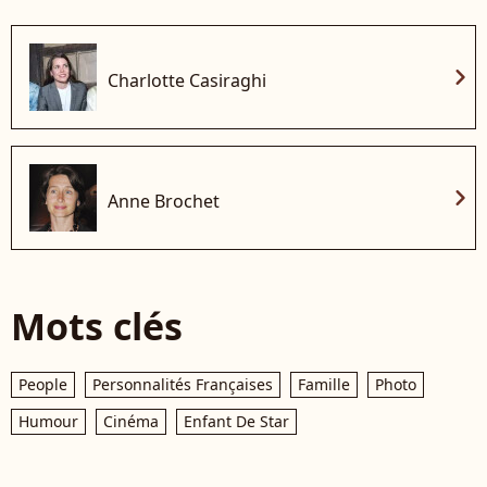
chevron_right
Charlotte Casiraghi
chevron_right
Anne Brochet
Mots clés
People
Personnalités Françaises
Famille
Photo
Humour
Cinéma
Enfant De Star