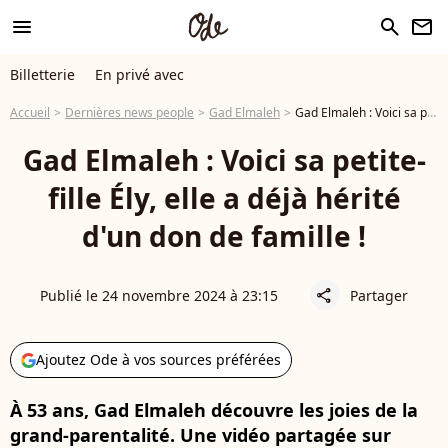
menu
search
newsletter
Billetterie
En privé avec
Accueil
Dernières news people
Gad Elmaleh
Gad Elmaleh : Voici sa petite-fille Ély, elle a déjà hérité d'un don de famille !
Gad Elmaleh : Voici sa petite-
fille Ély, elle a déjà hérité
d'un don de famille !
Publié le 24 novembre 2024 à 23:15
Partager
share
Ajoutez Ode à vos sources préférées
À 53 ans, Gad Elmaleh découvre les joies de la
grand-parentalité. Une vidéo partagée sur