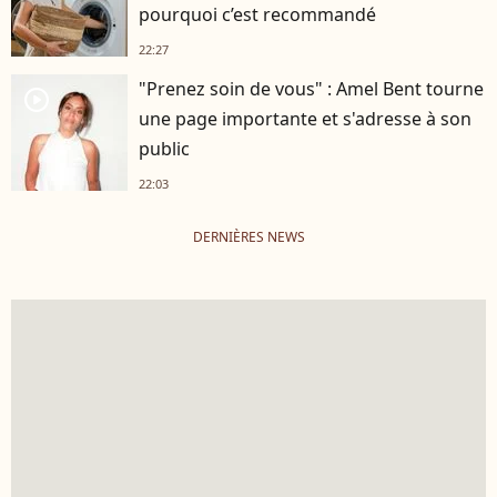
pourquoi c’est recommandé
22:27
"Prenez soin de vous" : Amel Bent tourne
player2
une page importante et s'adresse à son
public
22:03
DERNIÈRES NEWS