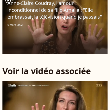
player2
Anne-Claire Coudray, l'amour
inconditionnel de sa fille Amalia : "Elle
embrassait la télévision quand je passais"
6 mars 2022
Voir la vidéo associée