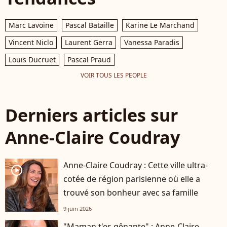
Marc Lavoine
Pascal Bataille
Karine Le Marchand
Vincent Niclo
Laurent Gerra
Vanessa Paradis
Louis Ducruet
Pascal Praud
VOIR TOUS LES PEOPLE
Derniers articles sur
Anne-Claire Coudray
Anne-Claire Coudray : Cette ville ultra-
player2
cotée de région parisienne où elle a
trouvé son bonheur avec sa famille
9 juin 2026
"Maman t'es gênante" : Anne-Claire