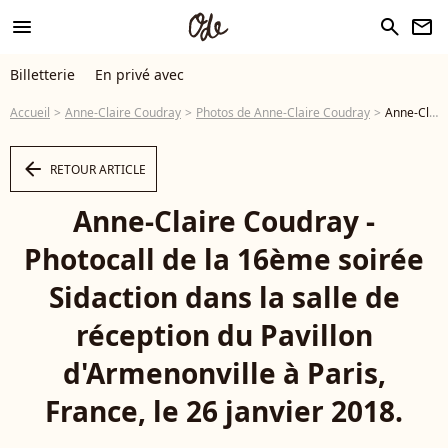
menu
search
newsletter
Billetterie
En privé avec
Accueil
Anne-Claire Coudray
Photos de Anne-Claire Coudray
Anne-Claire Coudray - Photocall de la 16ème soirée Sidaction dans la salle de réception du Pavillon d'Armenonville à Paris, France, le 26 janvier 2018. © Rachid Bellak/Bestimage - Photo
arrow_left
RETOUR ARTICLE
Anne-Claire Coudray -
Photocall de la 16ème soirée
Sidaction dans la salle de
réception du Pavillon
d'Armenonville à Paris,
France, le 26 janvier 2018.