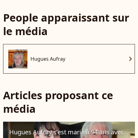
People apparaissant sur
le média
chevron_right
Hugues Aufray
Articles proposant ce
média
Hugues Aufray s'est marié à 94 ans avec