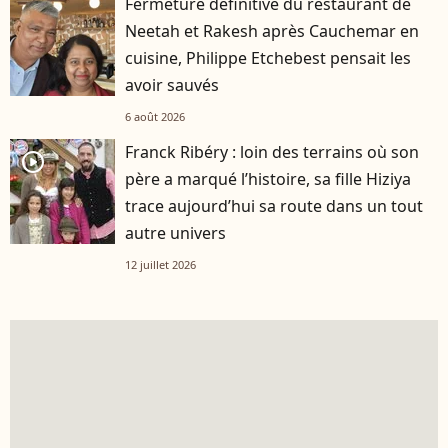
Fermeture définitive du restaurant de
Neetah et Rakesh après Cauchemar en
cuisine, Philippe Etchebest pensait les
avoir sauvés
6 août 2026
Franck Ribéry : loin des terrains où son
player2
père a marqué l’histoire, sa fille Hiziya
trace aujourd’hui sa route dans un tout
autre univers
12 juillet 2026