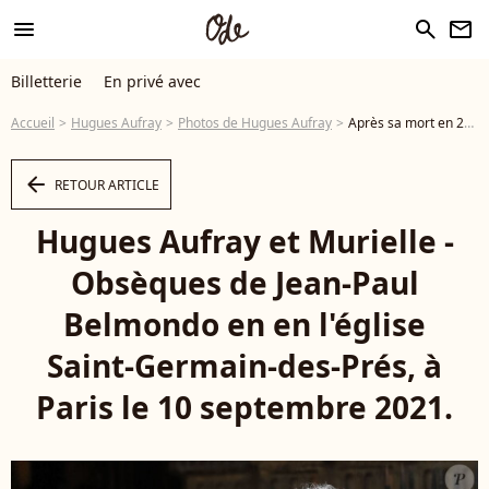
menu
search
newsletter
Billetterie
En privé avec
Accueil
Hugues Aufray
Photos de Hugues Aufray
Après sa mort en 2022, il a décidé de franchir le pas, ayant respecté le serment du mariage, "jusqu'à ce que la mort les sépare" Hugues Aufray et Murielle - Obsèques de Jean-Paul Belmondo en en l'église Saint-Germain-des-Prés, à Paris le 10 septembre 2021. © Cyril Moreau / Bestimage et Murielle - Photo
arrow_left
RETOUR ARTICLE
Hugues Aufray et Murielle -
Obsèques de Jean-Paul
Belmondo en en l'église
Saint-Germain-des-Prés, à
Paris le 10 septembre 2021.