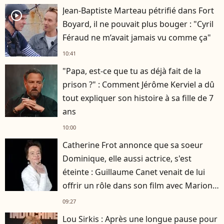
Jean-Baptiste Marteau pétrifié dans Fort
player2
Boyard, il ne pouvait plus bouger : "Cyril
Féraud ne m’avait jamais vu comme ça"
10:41
"Papa, est-ce que tu as déjà fait de la
prison ?" : Comment Jérôme Kerviel a dû
tout expliquer son histoire à sa fille de 7
ans
10:00
Catherine Frot annonce que sa soeur
Dominique, elle aussi actrice, s'est
éteinte : Guillaume Canet venait de lui
offrir un rôle dans son film avec Marion
Cotillard
09:27
Lou Sirkis : Après une longue pause pour