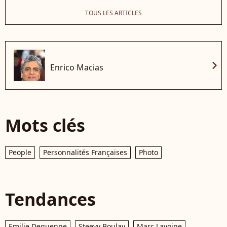
TOUS LES ARTICLES
chevron_right
Enrico Macias
Mots clés
People
Personnalités Françaises
Photo
Tendances
Emilie Dequenne
Steevy Boulay
Marc Lavoine