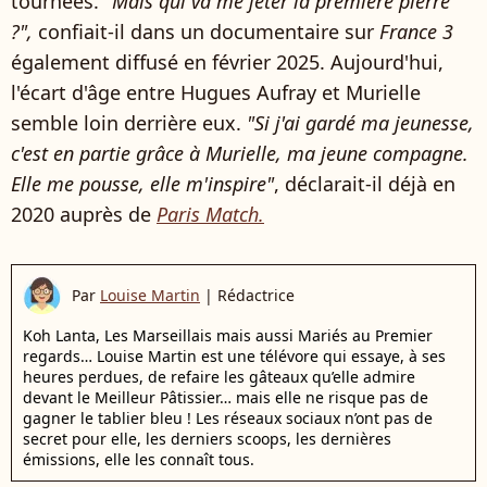
tournées.
"Mais qui va me jeter la première pierre
?",
confiait-il dans un documentaire sur
France 3
également diffusé en février 2025. Aujourd'hui,
l'écart d'âge entre Hugues Aufray et Murielle
semble loin derrière eux.
"Si j'ai gardé ma jeunesse,
c'est en partie grâce à Murielle, ma jeune compagne.
Elle me pousse, elle m'inspire"
, déclarait-il déjà en
2020 auprès de
Paris Match.
Par
Louise Martin
|
Rédactrice
Koh Lanta, Les Marseillais mais aussi Mariés au Premier
regards… Louise Martin est une télévore qui essaye, à ses
heures perdues, de refaire les gâteaux qu’elle admire
devant le Meilleur Pâtissier… mais elle ne risque pas de
gagner le tablier bleu ! Les réseaux sociaux n’ont pas de
secret pour elle, les derniers scoops, les dernières
émissions, elle les connaît tous.