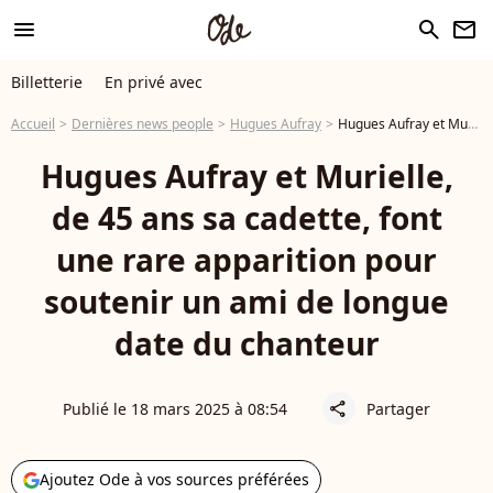
menu
search
newsletter
Billetterie
En privé avec
Accueil
Dernières news people
Hugues Aufray
Hugues Aufray et Murielle, de 45 ans sa cadette, font une rare apparition pour soutenir un ami de longue date du chanteur
Hugues Aufray et Murielle,
de 45 ans sa cadette, font
une rare apparition pour
soutenir un ami de longue
date du chanteur
Publié le 18 mars 2025 à 08:54
Partager
share
Ajoutez Ode à vos sources préférées