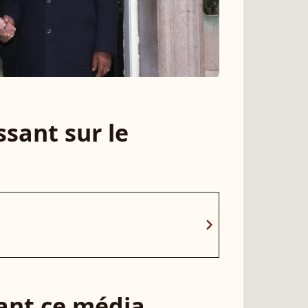
sant sur le
chevron_right
sant ce média