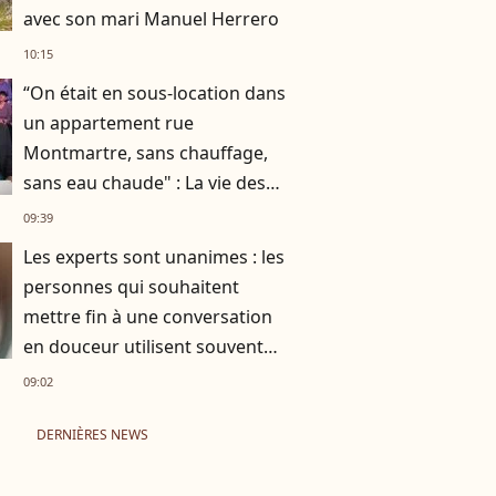
avec son mari Manuel Herrero
10:15
“On était en sous-location dans
un appartement rue
Montmartre, sans chauffage,
sans eau chaude" : La vie des
Chevaliers du Fiel avant le
09:39
succès
Les experts sont unanimes : les
personnes qui souhaitent
mettre fin à une conversation
en douceur utilisent souvent
ces 10 expressions courantes
09:02
DERNIÈRES NEWS