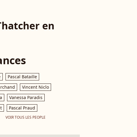
Thatcher en
ances
e
Pascal Bataille
archand
Vincent Niclo
a
Vanessa Paradis
t
Pascal Praud
VOIR TOUS LES PEOPLE