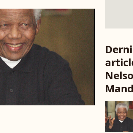
Derni
articl
Nels
Mand