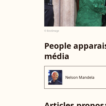
© BestImage
People apparais
média
Nelson Mandela
Articles propo