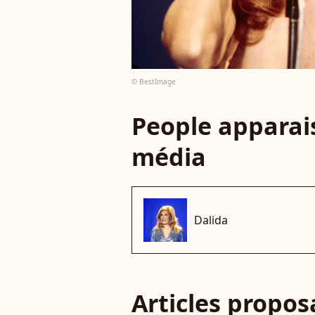
© BestImage
People apparais
média
Dalida
Articles propo