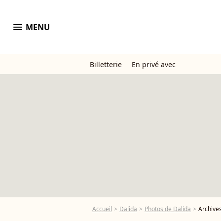
menu
MENU
Billetterie
En privé avec
Accueil
Dalida
Photos de Dalida
Archives