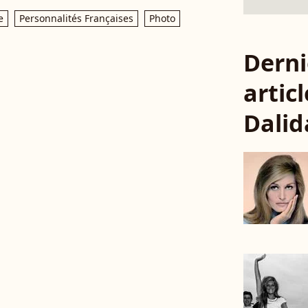
e
Personnalités Françaises
Photo
Derni
articl
Dalid