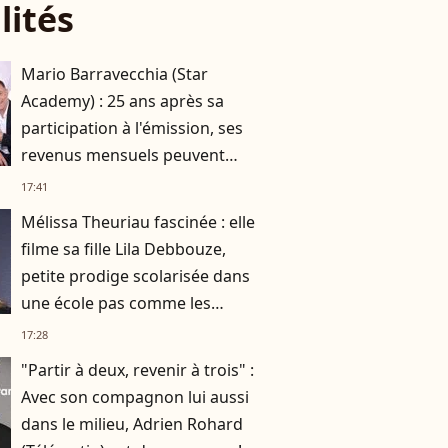
lités
Mario Barravecchia (Star
Academy) : 25 ans après sa
participation à l'émission, ses
revenus mensuels peuvent
atteindre 5 chiffres !
17:41
Mélissa Theuriau fascinée : elle
filme sa fille Lila Debbouze,
petite prodige scolarisée dans
une école pas comme les
autres
17:28
"Partir à deux, revenir à trois" :
Avec son compagnon lui aussi
dans le milieu, Adrien Rohard