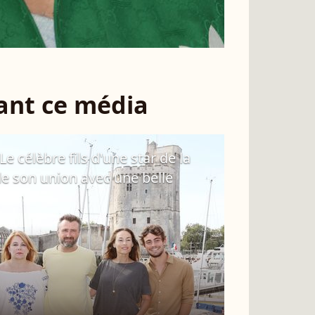
sant ce média
e célèbre fils d'une star de la
de son union avec une belle