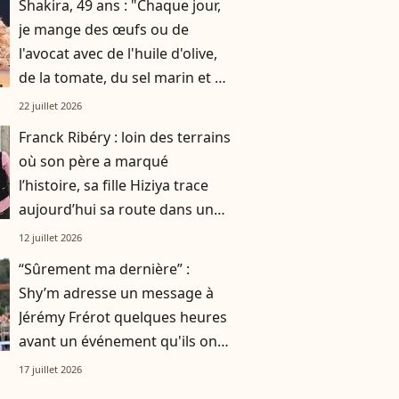
Shakira, 49 ans : "Chaque jour,
je mange des œufs ou de
l'avocat avec de l'huile d'olive,
de la tomate, du sel marin et un
smoothie"
22 juillet 2026
Franck Ribéry : loin des terrains
où son père a marqué
l’histoire, sa fille Hiziya trace
aujourd’hui sa route dans un
tout autre univers
12 juillet 2026
“Sûrement ma dernière” :
Shy’m adresse un message à
Jérémy Frérot quelques heures
avant un événement qu'ils ont
vécu ensemble
17 juillet 2026