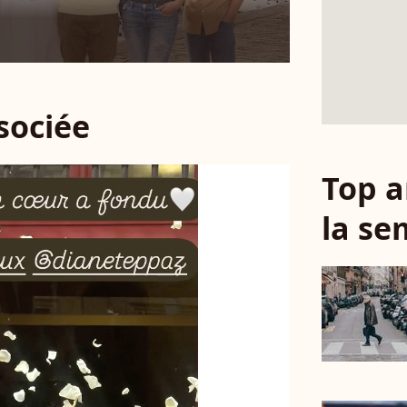
ssociée
Top a
la se