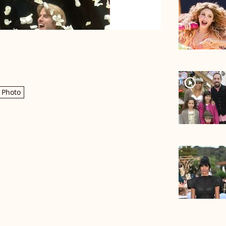
player2
Photo