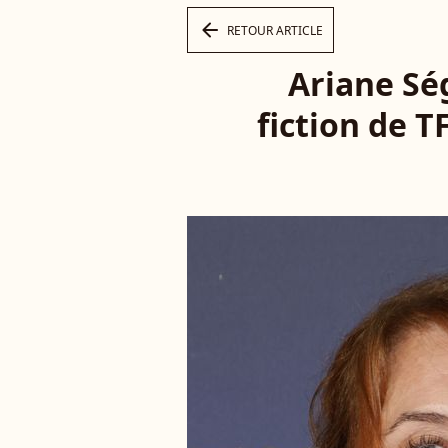
arrow_left
RETOUR ARTICLE
Ariane Ség
fiction de T