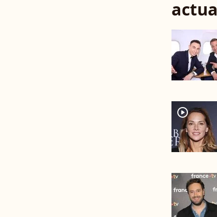
actua
player2