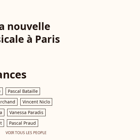
la nouvelle
icale à Paris
ances
e
Pascal Bataille
archand
Vincent Niclo
a
Vanessa Paradis
t
Pascal Praud
VOIR TOUS LES PEOPLE