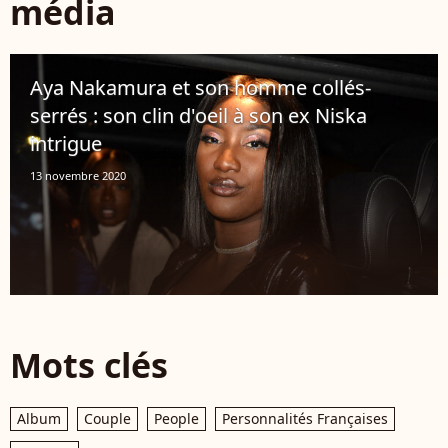
média
Aya Nakamura et son homme collés-
serrés : son clin d'oeil à son ex Niska
intrigue
13 novembre 2020
Mots clés
Album
Couple
People
Personnalités Françaises