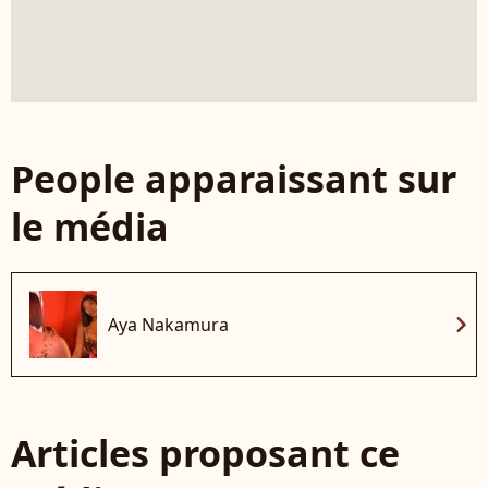
People apparaissant sur
le média
chevron_right
Aya Nakamura
Articles proposant ce